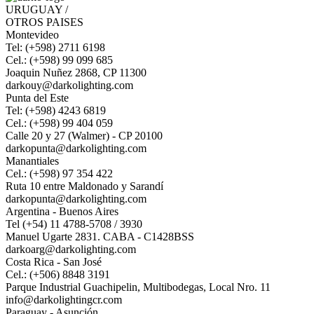
URUGUAY /
OTROS PAISES
Montevideo
Tel: (+598) 2711 6198
Cel.: (+598) 99 099 685
Joaquin Nuñez 2868, CP 11300
darkouy@darkolighting.com
Punta del Este
Tel: (+598) 4243 6819
Cel.: (+598) 99 404 059
Calle 20 y 27 (Walmer) - CP 20100
darkopunta@darkolighting.com
Manantiales
Cel.: (+598) 97 354 422
Ruta 10 entre Maldonado y Sarandí
darkopunta@darkolighting.com
Argentina - Buenos Aires
Tel (+54) 11 4788-5708 / 3930
Manuel Ugarte 2831. CABA - C1428BSS
darkoarg@darkolighting.com
Costa Rica - San José
Cel.: (+506) 8848 3191
Parque Industrial Guachipelin, Multibodegas, Local Nro. 11
info@darkolightingcr.com
Paraguay - Asunción