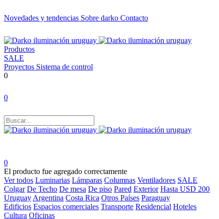
Novedades y tendencias
Sobre darko
Contacto
Productos
SALE
Proyectos
Sistema de control
0
0
0
El producto fue agregado correctamente
Ver todos
Luminarias
Lámparas
Columnas
Ventiladores
SALE
Colgar
De Techo
De mesa
De piso
Pared
Exterior
Hasta USD 200
Uruguay
Argentina
Costa Rica
Otros Países
Paraguay
Edificios
Espacios comerciales
Transporte
Residencial
Hoteles
Cultura
Oficinas