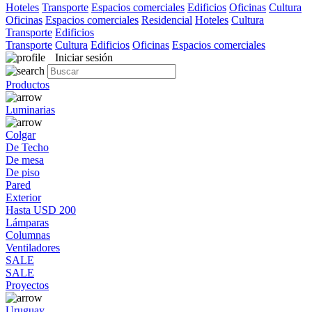
Hoteles
Transporte
Espacios comerciales
Edificios
Oficinas
Cultura
Oficinas
Espacios comerciales
Residencial
Hoteles
Cultura
Transporte
Edificios
Transporte
Cultura
Edificios
Oficinas
Espacios comerciales
Iniciar sesión
Productos
Luminarias
Colgar
De Techo
De mesa
De piso
Pared
Exterior
Hasta USD 200
Lámparas
Columnas
Ventiladores
SALE
SALE
Proyectos
Uruguay