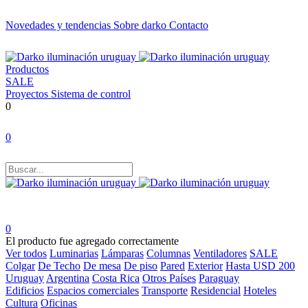
Novedades y tendencias
Sobre darko
Contacto
Productos
SALE
Proyectos
Sistema de control
0
0
0
El producto fue agregado correctamente
Ver todos
Luminarias
Lámparas
Columnas
Ventiladores
SALE
Colgar
De Techo
De mesa
De piso
Pared
Exterior
Hasta USD 200
Uruguay
Argentina
Costa Rica
Otros Países
Paraguay
Edificios
Espacios comerciales
Transporte
Residencial
Hoteles
Cultura
Oficinas