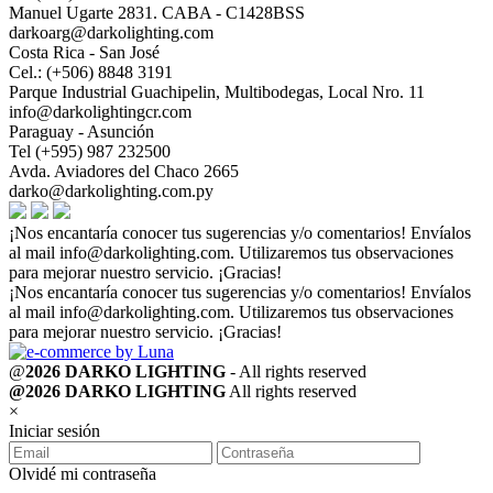
Manuel Ugarte 2831. CABA - C1428BSS
darkoarg@darkolighting.com
Costa Rica - San José
Cel.: (+506) 8848 3191
Parque Industrial Guachipelin, Multibodegas, Local Nro. 11
info@darkolightingcr.com
Paraguay - Asunción
Tel (+595) 987 232500
Avda. Aviadores del Chaco 2665
darko@darkolighting.com.py
¡Nos encantaría conocer tus sugerencias y/o comentarios! Envíalos
al mail
info@darkolighting.com
. Utilizaremos tus observaciones
para mejorar nuestro servicio. ¡Gracias!
¡Nos encantaría conocer tus sugerencias y/o comentarios! Envíalos
al mail
info@darkolighting.com
. Utilizaremos tus observaciones
para mejorar nuestro servicio. ¡Gracias!
@
2026 DARKO LIGHTING
- All rights reserved
@2026 DARKO LIGHTING
All rights reserved
×
Iniciar sesión
Olvidé mi contraseña