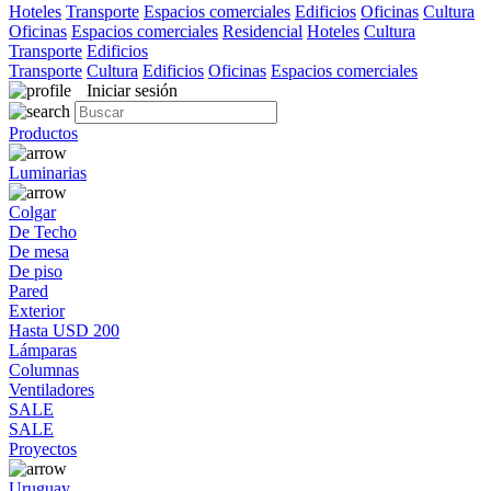
Hoteles
Transporte
Espacios comerciales
Edificios
Oficinas
Cultura
Oficinas
Espacios comerciales
Residencial
Hoteles
Cultura
Transporte
Edificios
Transporte
Cultura
Edificios
Oficinas
Espacios comerciales
Iniciar sesión
Productos
Luminarias
Colgar
De Techo
De mesa
De piso
Pared
Exterior
Hasta USD 200
Lámparas
Columnas
Ventiladores
SALE
SALE
Proyectos
Uruguay