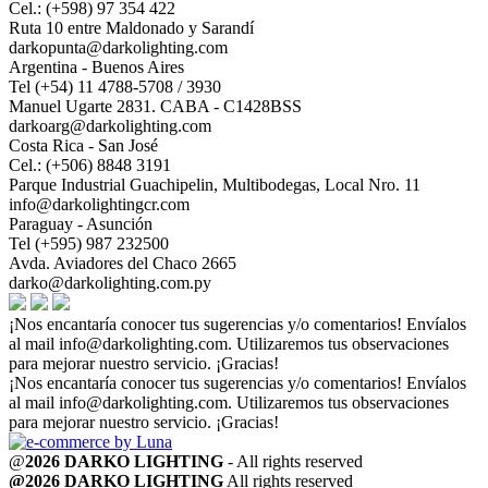
Cel.: (+598) 97 354 422
Ruta 10 entre Maldonado y Sarandí
darkopunta@darkolighting.com
Argentina - Buenos Aires
Tel (+54) 11 4788-5708 / 3930
Manuel Ugarte 2831. CABA - C1428BSS
darkoarg@darkolighting.com
Costa Rica - San José
Cel.: (+506) 8848 3191
Parque Industrial Guachipelin, Multibodegas, Local Nro. 11
info@darkolightingcr.com
Paraguay - Asunción
Tel (+595) 987 232500
Avda. Aviadores del Chaco 2665
darko@darkolighting.com.py
¡Nos encantaría conocer tus sugerencias y/o comentarios! Envíalos
al mail
info@darkolighting.com
. Utilizaremos tus observaciones
para mejorar nuestro servicio. ¡Gracias!
¡Nos encantaría conocer tus sugerencias y/o comentarios! Envíalos
al mail
info@darkolighting.com
. Utilizaremos tus observaciones
para mejorar nuestro servicio. ¡Gracias!
@
2026 DARKO LIGHTING
- All rights reserved
@2026 DARKO LIGHTING
All rights reserved