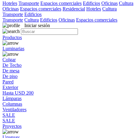
Hoteles
Transporte
Espacios comerciales
Edificios
Oficinas
Cultura
Oficinas
Espacios comerciales
Residencial
Hoteles
Cultura
Transporte
Edificios
Transporte
Cultura
Edificios
Oficinas
Espacios comerciales
Iniciar sesión
Productos
Luminarias
Colgar
De Techo
De mesa
De piso
Pared
Exterior
Hasta USD 200
Lámparas
Columnas
Ventiladores
SALE
SALE
Proyectos
Uruguay