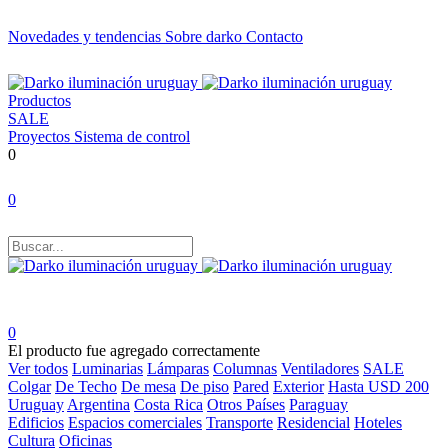
Novedades y tendencias
Sobre darko
Contacto
Productos
SALE
Proyectos
Sistema de control
0
0
0
El producto fue agregado correctamente
Ver todos
Luminarias
Lámparas
Columnas
Ventiladores
SALE
Colgar
De Techo
De mesa
De piso
Pared
Exterior
Hasta USD 200
Uruguay
Argentina
Costa Rica
Otros Países
Paraguay
Edificios
Espacios comerciales
Transporte
Residencial
Hoteles
Cultura
Oficinas