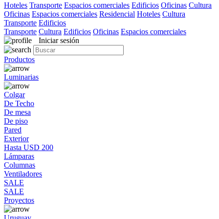
Hoteles
Transporte
Espacios comerciales
Edificios
Oficinas
Cultura
Oficinas
Espacios comerciales
Residencial
Hoteles
Cultura
Transporte
Edificios
Transporte
Cultura
Edificios
Oficinas
Espacios comerciales
Iniciar sesión
Productos
Luminarias
Colgar
De Techo
De mesa
De piso
Pared
Exterior
Hasta USD 200
Lámparas
Columnas
Ventiladores
SALE
SALE
Proyectos
Uruguay