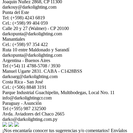
Joaquin Nuñez 2868, CP 11300
darkouy@darkolighting.com
Punta del Este
Tel: (+598) 4243 6819
Cel.: (+598) 99 404 059
Calle 20 y 27 (Walmer) - CP 20100
darkopunta@darkolighting.com
Manantiales
Cel.: (+598) 97 354 422
Ruta 10 entre Maldonado y Sarandí
darkopunta@darkolighting.com
Argentina - Buenos Aires
Tel (+54) 11 4788-5708 / 3930
Manuel Ugarte 2831. CABA - C1428BSS
darkoarg@darkolighting.com
Costa Rica - San José
Cel.: (+506) 8848 3191
Parque Industrial Guachipelin, Multibodegas, Local Nro. 11
info@darkolightingcr.com
Paraguay - Asunción
Tel (+595) 987 232500
Avda. Aviadores del Chaco 2665
darko@darkolighting.com.py
¡Nos encantaría conocer tus sugerencias y/o comentarios! Envíalos