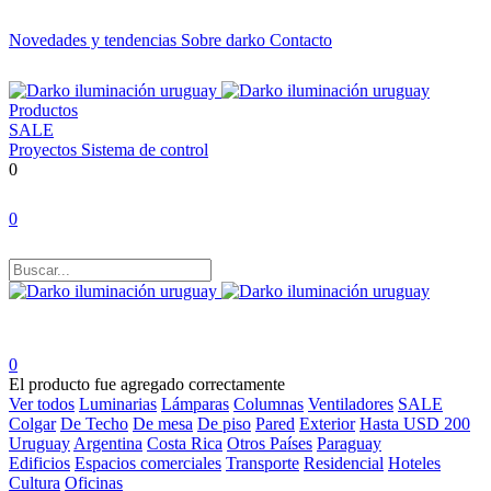
Novedades y tendencias
Sobre darko
Contacto
Productos
SALE
Proyectos
Sistema de control
0
0
0
El producto fue agregado correctamente
Ver todos
Luminarias
Lámparas
Columnas
Ventiladores
SALE
Colgar
De Techo
De mesa
De piso
Pared
Exterior
Hasta USD 200
Uruguay
Argentina
Costa Rica
Otros Países
Paraguay
Edificios
Espacios comerciales
Transporte
Residencial
Hoteles
Cultura
Oficinas