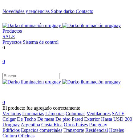
Novedades y tendencias
Sobre darko
Contacto
Productos
SALE
Proyectos
Sistema de control
0
0
0
El producto fue agregado correctamente
Ver todos
Luminarias
Lámparas
Columnas
Ventiladores
SALE
Colgar
De Techo
De mesa
De piso
Pared
Exterior
Hasta USD 200
Uruguay
Argentina
Costa Rica
Otros Países
Paraguay
Edificios
Espacios comerciales
Transporte
Residencial
Hoteles
Cultura
Oficinas