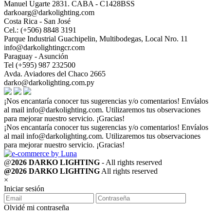
Manuel Ugarte 2831. CABA - C1428BSS
darkoarg@darkolighting.com
Costa Rica - San José
Cel.: (+506) 8848 3191
Parque Industrial Guachipelin, Multibodegas, Local Nro. 11
info@darkolightingcr.com
Paraguay - Asunción
Tel (+595) 987 232500
Avda. Aviadores del Chaco 2665
darko@darkolighting.com.py
¡Nos encantaría conocer tus sugerencias y/o comentarios! Envíalos
al mail
info@darkolighting.com
. Utilizaremos tus observaciones
para mejorar nuestro servicio. ¡Gracias!
¡Nos encantaría conocer tus sugerencias y/o comentarios! Envíalos
al mail
info@darkolighting.com
. Utilizaremos tus observaciones
para mejorar nuestro servicio. ¡Gracias!
@
2026 DARKO LIGHTING
- All rights reserved
@2026 DARKO LIGHTING
All rights reserved
×
Iniciar sesión
Olvidé mi contraseña