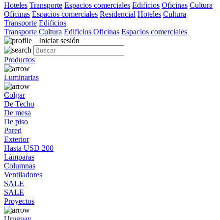
Hoteles
Transporte
Espacios comerciales
Edificios
Oficinas
Cultura
Oficinas
Espacios comerciales
Residencial
Hoteles
Cultura
Transporte
Edificios
Transporte
Cultura
Edificios
Oficinas
Espacios comerciales
Iniciar sesión
Productos
Luminarias
Colgar
De Techo
De mesa
De piso
Pared
Exterior
Hasta USD 200
Lámparas
Columnas
Ventiladores
SALE
SALE
Proyectos
Uruguay