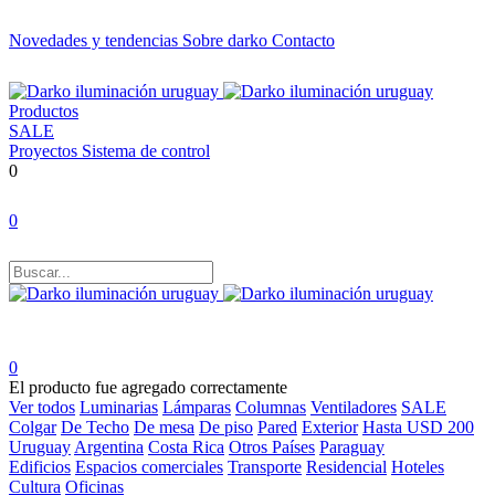
Novedades y tendencias
Sobre darko
Contacto
Productos
SALE
Proyectos
Sistema de control
0
0
0
El producto fue agregado correctamente
Ver todos
Luminarias
Lámparas
Columnas
Ventiladores
SALE
Colgar
De Techo
De mesa
De piso
Pared
Exterior
Hasta USD 200
Uruguay
Argentina
Costa Rica
Otros Países
Paraguay
Edificios
Espacios comerciales
Transporte
Residencial
Hoteles
Cultura
Oficinas