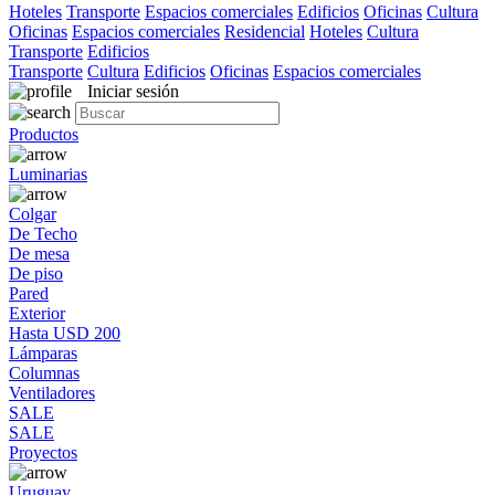
Hoteles
Transporte
Espacios comerciales
Edificios
Oficinas
Cultura
Oficinas
Espacios comerciales
Residencial
Hoteles
Cultura
Transporte
Edificios
Transporte
Cultura
Edificios
Oficinas
Espacios comerciales
Iniciar sesión
Productos
Luminarias
Colgar
De Techo
De mesa
De piso
Pared
Exterior
Hasta USD 200
Lámparas
Columnas
Ventiladores
SALE
SALE
Proyectos
Uruguay