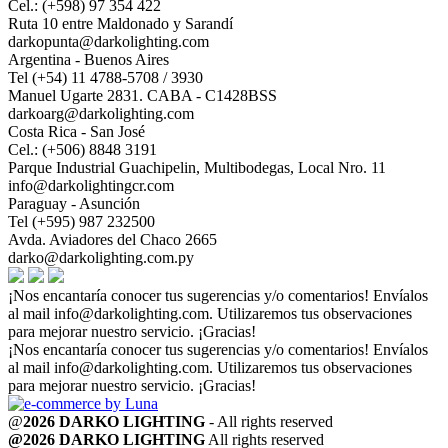
Cel.: (+598) 97 354 422
Ruta 10 entre Maldonado y Sarandí
darkopunta@darkolighting.com
Argentina - Buenos Aires
Tel (+54) 11 4788-5708 / 3930
Manuel Ugarte 2831. CABA - C1428BSS
darkoarg@darkolighting.com
Costa Rica - San José
Cel.: (+506) 8848 3191
Parque Industrial Guachipelin, Multibodegas, Local Nro. 11
info@darkolightingcr.com
Paraguay - Asunción
Tel (+595) 987 232500
Avda. Aviadores del Chaco 2665
darko@darkolighting.com.py
¡Nos encantaría conocer tus sugerencias y/o comentarios! Envíalos
al mail
info@darkolighting.com
. Utilizaremos tus observaciones
para mejorar nuestro servicio. ¡Gracias!
¡Nos encantaría conocer tus sugerencias y/o comentarios! Envíalos
al mail
info@darkolighting.com
. Utilizaremos tus observaciones
para mejorar nuestro servicio. ¡Gracias!
@
2026 DARKO LIGHTING
- All rights reserved
@2026 DARKO LIGHTING
All rights reserved