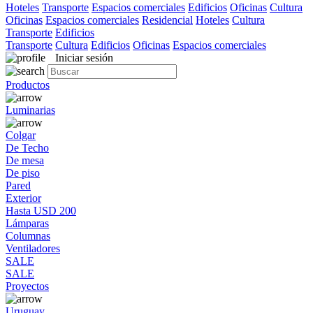
Hoteles
Transporte
Espacios comerciales
Edificios
Oficinas
Cultura
Oficinas
Espacios comerciales
Residencial
Hoteles
Cultura
Transporte
Edificios
Transporte
Cultura
Edificios
Oficinas
Espacios comerciales
Iniciar sesión
Productos
Luminarias
Colgar
De Techo
De mesa
De piso
Pared
Exterior
Hasta USD 200
Lámparas
Columnas
Ventiladores
SALE
SALE
Proyectos
Uruguay