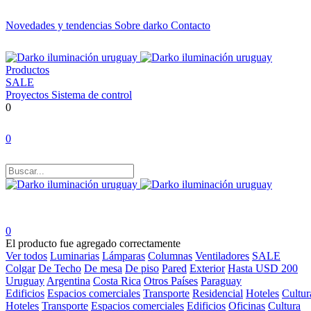
Novedades y tendencias
Sobre darko
Contacto
Productos
SALE
Proyectos
Sistema de control
0
0
0
El producto fue agregado correctamente
Ver todos
Luminarias
Lámparas
Columnas
Ventiladores
SALE
Colgar
De Techo
De mesa
De piso
Pared
Exterior
Hasta USD 200
Uruguay
Argentina
Costa Rica
Otros Países
Paraguay
Edificios
Espacios comerciales
Transporte
Residencial
Hoteles
Cultur
Hoteles
Transporte
Espacios comerciales
Edificios
Oficinas
Cultura