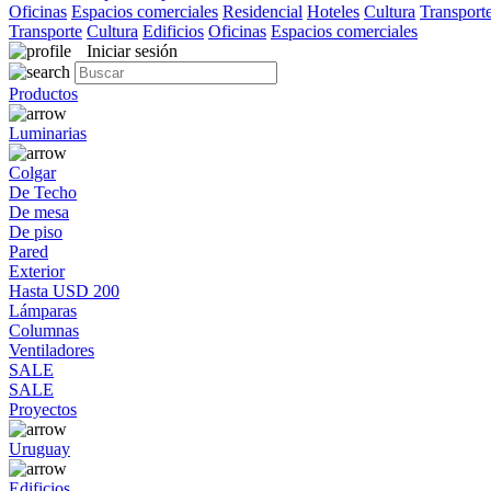
Oficinas
Espacios comerciales
Residencial
Hoteles
Cultura
Transport
Transporte
Cultura
Edificios
Oficinas
Espacios comerciales
Iniciar sesión
Productos
Luminarias
Colgar
De Techo
De mesa
De piso
Pared
Exterior
Hasta USD 200
Lámparas
Columnas
Ventiladores
SALE
SALE
Proyectos
Uruguay
Edificios