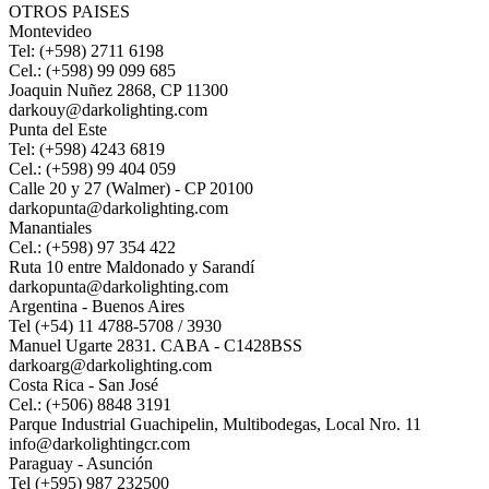
OTROS PAISES
Montevideo
Tel: (+598) 2711 6198
Cel.: (+598) 99 099 685
Joaquin Nuñez 2868, CP 11300
darkouy@darkolighting.com
Punta del Este
Tel: (+598) 4243 6819
Cel.: (+598) 99 404 059
Calle 20 y 27 (Walmer) - CP 20100
darkopunta@darkolighting.com
Manantiales
Cel.: (+598) 97 354 422
Ruta 10 entre Maldonado y Sarandí
darkopunta@darkolighting.com
Argentina - Buenos Aires
Tel (+54) 11 4788-5708 / 3930
Manuel Ugarte 2831. CABA - C1428BSS
darkoarg@darkolighting.com
Costa Rica - San José
Cel.: (+506) 8848 3191
Parque Industrial Guachipelin, Multibodegas, Local Nro. 11
info@darkolightingcr.com
Paraguay - Asunción
Tel (+595) 987 232500