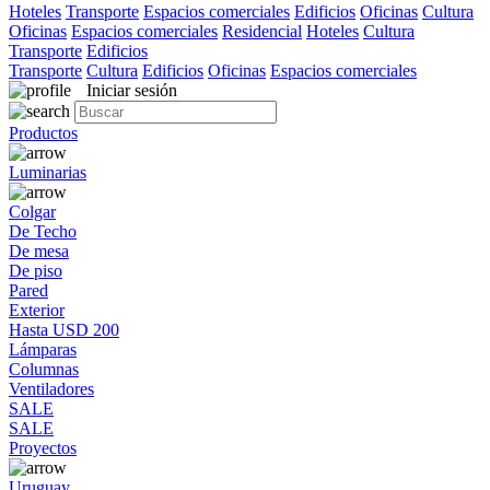
Hoteles
Transporte
Espacios comerciales
Edificios
Oficinas
Cultura
Oficinas
Espacios comerciales
Residencial
Hoteles
Cultura
Transporte
Edificios
Transporte
Cultura
Edificios
Oficinas
Espacios comerciales
Iniciar sesión
Productos
Luminarias
Colgar
De Techo
De mesa
De piso
Pared
Exterior
Hasta USD 200
Lámparas
Columnas
Ventiladores
SALE
SALE
Proyectos
Uruguay