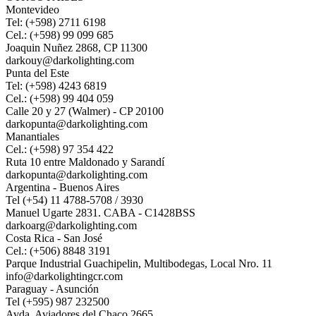
Montevideo
Tel: (+598) 2711 6198
Cel.: (+598) 99 099 685
Joaquin Nuñez 2868, CP 11300
darkouy@darkolighting.com
Punta del Este
Tel: (+598) 4243 6819
Cel.: (+598) 99 404 059
Calle 20 y 27 (Walmer) - CP 20100
darkopunta@darkolighting.com
Manantiales
Cel.: (+598) 97 354 422
Ruta 10 entre Maldonado y Sarandí
darkopunta@darkolighting.com
Argentina - Buenos Aires
Tel (+54) 11 4788-5708 / 3930
Manuel Ugarte 2831. CABA - C1428BSS
darkoarg@darkolighting.com
Costa Rica - San José
Cel.: (+506) 8848 3191
Parque Industrial Guachipelin, Multibodegas, Local Nro. 11
info@darkolightingcr.com
Paraguay - Asunción
Tel (+595) 987 232500
Avda. Aviadores del Chaco 2665