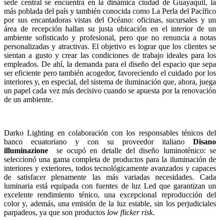
sede central se encuentra en la dinámica ciudad de Guayaquil, la
más poblada del país y también conocida como La Perla del Pacífico
por sus encantadoras vistas del Océano: oficinas, sucursales y un
área de recepción hallan su justa ubicación en el interior de un
ambiente sofisticado y profesional, pero que no renuncia a notas
personalizadas y atractivas. El objetivo es lograr que los clientes se
sientan a gusto y crear las condiciones de trabajo ideales para los
empleados. De ahí, la demanda para el diseño del espacio que sepa
ser eficiente pero también acogedor, favoreciendo el cuidado por los
interiores y, en especial, del sistema de iluminación que, ahora, juega
un papel cada vez más decisivo cuando se apuesta por la renovación
de un ambiente.
Darko Lighting en colaboración con los responsables ténicos del
banco ecuatoriano y con su proveedor italiano
Disano
illuminazione
se ocupó en detalle del diseño luminoténico: se
seleccionó una gama completa de productos para la iluminación de
interiores y exteriores, todos tecnológicamente avanzados y capaces
de satisfacer plenamente las más variadas necesidades. Cada
luminaria está equipada con fuentes de luz Led que garantizan un
excelente rendimiento ténico, una excepcional reproducción del
color y, además, una emisión de la luz estable, sin los perjudiciales
parpadeos, ya que son productos
low flicker risk
.