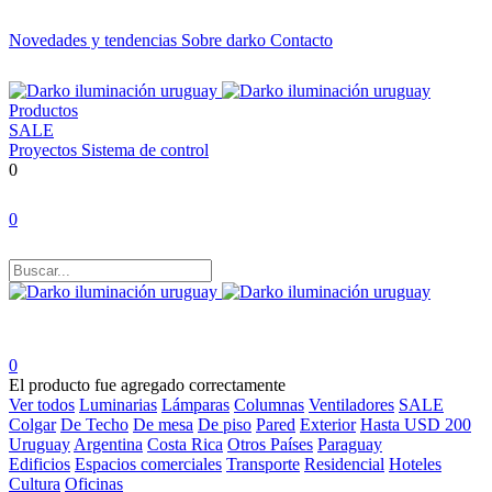
Novedades y tendencias
Sobre darko
Contacto
Productos
SALE
Proyectos
Sistema de control
0
0
0
El producto fue agregado correctamente
Ver todos
Luminarias
Lámparas
Columnas
Ventiladores
SALE
Colgar
De Techo
De mesa
De piso
Pared
Exterior
Hasta USD 200
Uruguay
Argentina
Costa Rica
Otros Países
Paraguay
Edificios
Espacios comerciales
Transporte
Residencial
Hoteles
Cultura
Oficinas