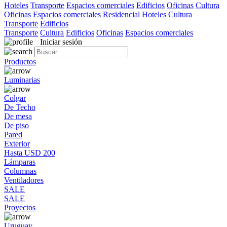
Hoteles
Transporte
Espacios comerciales
Edificios
Oficinas
Cultura
Oficinas
Espacios comerciales
Residencial
Hoteles
Cultura
Transporte
Edificios
Transporte
Cultura
Edificios
Oficinas
Espacios comerciales
Iniciar sesión
Productos
Luminarias
Colgar
De Techo
De mesa
De piso
Pared
Exterior
Hasta USD 200
Lámparas
Columnas
Ventiladores
SALE
SALE
Proyectos
Uruguay