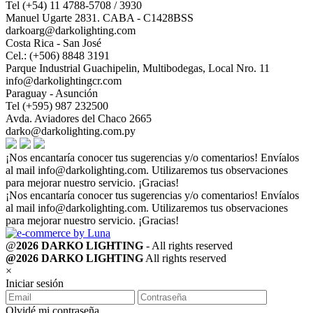
Tel (+54) 11 4788-5708 / 3930
Manuel Ugarte 2831. CABA - C1428BSS
darkoarg@darkolighting.com
Costa Rica - San José
Cel.: (+506) 8848 3191
Parque Industrial Guachipelin, Multibodegas, Local Nro. 11
info@darkolightingcr.com
Paraguay - Asunción
Tel (+595) 987 232500
Avda. Aviadores del Chaco 2665
darko@darkolighting.com.py
¡Nos encantaría conocer tus sugerencias y/o comentarios! Envíalos
al mail
info@darkolighting.com
. Utilizaremos tus observaciones
para mejorar nuestro servicio. ¡Gracias!
¡Nos encantaría conocer tus sugerencias y/o comentarios! Envíalos
al mail
info@darkolighting.com
. Utilizaremos tus observaciones
para mejorar nuestro servicio. ¡Gracias!
@
2026 DARKO LIGHTING
- All rights reserved
@2026 DARKO LIGHTING
All rights reserved
×
Iniciar sesión
Olvidé mi contraseña