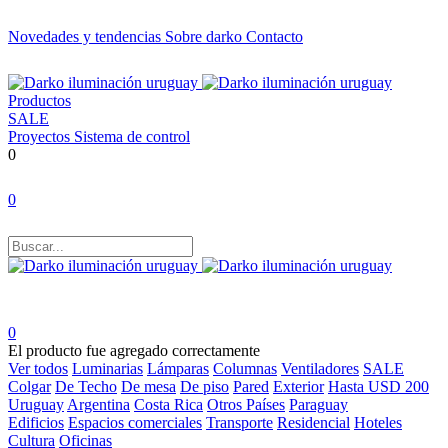
Novedades y tendencias
Sobre darko
Contacto
Productos
SALE
Proyectos
Sistema de control
0
0
0
El producto fue agregado correctamente
Ver todos
Luminarias
Lámparas
Columnas
Ventiladores
SALE
Colgar
De Techo
De mesa
De piso
Pared
Exterior
Hasta USD 200
Uruguay
Argentina
Costa Rica
Otros Países
Paraguay
Edificios
Espacios comerciales
Transporte
Residencial
Hoteles
Cultura
Oficinas