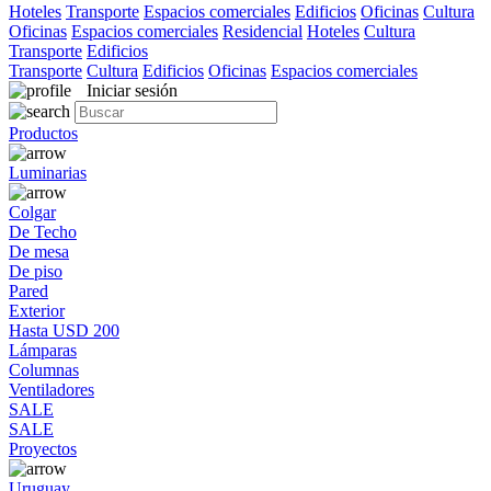
Hoteles
Transporte
Espacios comerciales
Edificios
Oficinas
Cultura
Oficinas
Espacios comerciales
Residencial
Hoteles
Cultura
Transporte
Edificios
Transporte
Cultura
Edificios
Oficinas
Espacios comerciales
Iniciar sesión
Productos
Luminarias
Colgar
De Techo
De mesa
De piso
Pared
Exterior
Hasta USD 200
Lámparas
Columnas
Ventiladores
SALE
SALE
Proyectos
Uruguay