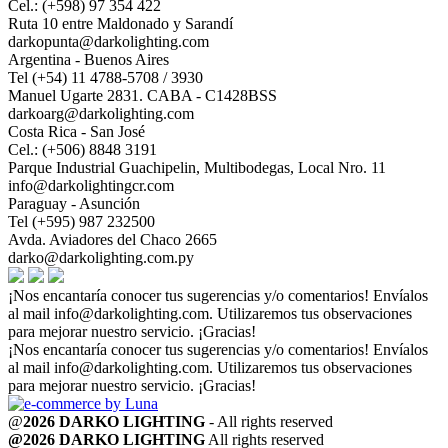
Cel.: (+598) 97 354 422
Ruta 10 entre Maldonado y Sarandí
darkopunta@darkolighting.com
Argentina - Buenos Aires
Tel (+54) 11 4788-5708 / 3930
Manuel Ugarte 2831. CABA - C1428BSS
darkoarg@darkolighting.com
Costa Rica - San José
Cel.: (+506) 8848 3191
Parque Industrial Guachipelin, Multibodegas, Local Nro. 11
info@darkolightingcr.com
Paraguay - Asunción
Tel (+595) 987 232500
Avda. Aviadores del Chaco 2665
darko@darkolighting.com.py
¡Nos encantaría conocer tus sugerencias y/o comentarios! Envíalos
al mail
info@darkolighting.com
. Utilizaremos tus observaciones
para mejorar nuestro servicio. ¡Gracias!
¡Nos encantaría conocer tus sugerencias y/o comentarios! Envíalos
al mail
info@darkolighting.com
. Utilizaremos tus observaciones
para mejorar nuestro servicio. ¡Gracias!
@
2026 DARKO LIGHTING
- All rights reserved
@2026 DARKO LIGHTING
All rights reserved