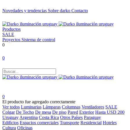
Novedades y tendencias
Sobre darko
Contacto
Productos
SALE
Proyectos
Sistema de control
0
0
0
El producto fue agregado correctamente
Ver todos
Luminarias
Lámparas
Columnas
Ventiladores
SALE
Colgar
De Techo
De mesa
De piso
Pared
Exterior
Hasta USD 200
Uruguay
Argentina
Costa Rica
Otros Países
Paraguay
Edificios
Espacios comerciales
Transporte
Residencial
Hoteles
Cultura
Oficinas