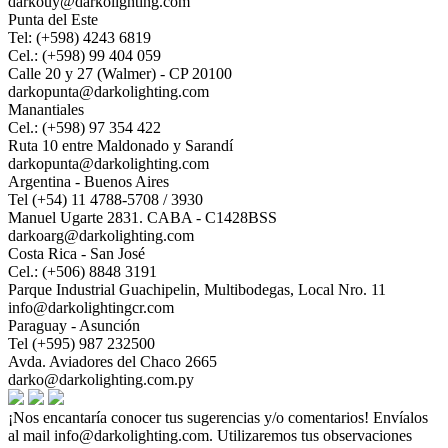
darkouy@darkolighting.com
Punta del Este
Tel: (+598) 4243 6819
Cel.: (+598) 99 404 059
Calle 20 y 27 (Walmer) - CP 20100
darkopunta@darkolighting.com
Manantiales
Cel.: (+598) 97 354 422
Ruta 10 entre Maldonado y Sarandí
darkopunta@darkolighting.com
Argentina - Buenos Aires
Tel (+54) 11 4788-5708 / 3930
Manuel Ugarte 2831. CABA - C1428BSS
darkoarg@darkolighting.com
Costa Rica - San José
Cel.: (+506) 8848 3191
Parque Industrial Guachipelin, Multibodegas, Local Nro. 11
info@darkolightingcr.com
Paraguay - Asunción
Tel (+595) 987 232500
Avda. Aviadores del Chaco 2665
darko@darkolighting.com.py
¡Nos encantaría conocer tus sugerencias y/o comentarios! Envíalos
al mail
info@darkolighting.com
. Utilizaremos tus observaciones