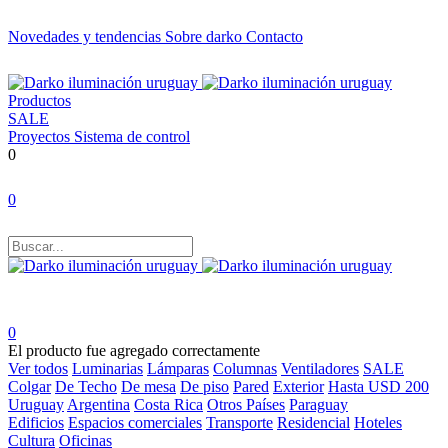
Novedades y tendencias
Sobre darko
Contacto
Productos
SALE
Proyectos
Sistema de control
0
0
0
El producto fue agregado correctamente
Ver todos
Luminarias
Lámparas
Columnas
Ventiladores
SALE
Colgar
De Techo
De mesa
De piso
Pared
Exterior
Hasta USD 200
Uruguay
Argentina
Costa Rica
Otros Países
Paraguay
Edificios
Espacios comerciales
Transporte
Residencial
Hoteles
Cultura
Oficinas