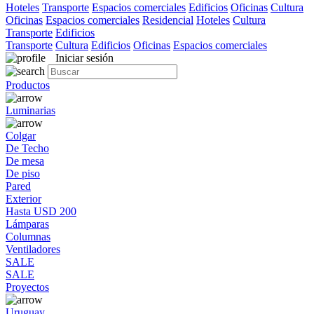
Hoteles
Transporte
Espacios comerciales
Edificios
Oficinas
Cultura
Oficinas
Espacios comerciales
Residencial
Hoteles
Cultura
Transporte
Edificios
Transporte
Cultura
Edificios
Oficinas
Espacios comerciales
Iniciar sesión
Productos
Luminarias
Colgar
De Techo
De mesa
De piso
Pared
Exterior
Hasta USD 200
Lámparas
Columnas
Ventiladores
SALE
SALE
Proyectos
Uruguay