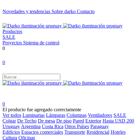
Novedades y tendencias
Sobre darko
Contacto
Productos
SALE
Proyectos
Sistema de control
0
0
0
El producto fue agregado correctamente
Ver todos
Luminarias
Lámparas
Columnas
Ventiladores
SALE
Colgar
De Techo
De mesa
De piso
Pared
Exterior
Hasta USD 200
Uruguay
Argentina
Costa Rica
Otros Países
Paraguay
Edificios
Espacios comerciales
Transporte
Residencial
Hoteles
Cultura
Oficinas