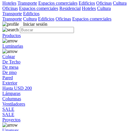
Hoteles
Transporte
Espacios comerciales
Edificios
Oficinas
Cultura
Oficinas
Espacios comerciales
Residencial
Hoteles
Cultura
Transporte
Edificios
Transporte
Cultura
Edificios
Oficinas
Espacios comerciales
Iniciar sesión
Productos
Luminarias
Colgar
De Techo
De mesa
De piso
Pared
Exterior
Hasta USD 200
Lámparas
Columnas
Ventiladores
SALE
SALE
Proyectos
Uruguay