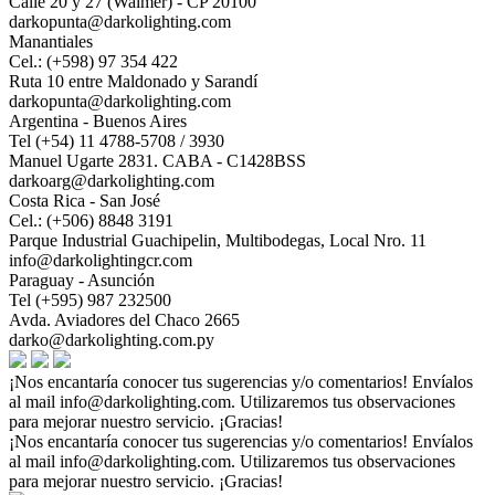
Calle 20 y 27 (Walmer) - CP 20100
darkopunta@darkolighting.com
Manantiales
Cel.: (+598) 97 354 422
Ruta 10 entre Maldonado y Sarandí
darkopunta@darkolighting.com
Argentina - Buenos Aires
Tel (+54) 11 4788-5708 / 3930
Manuel Ugarte 2831. CABA - C1428BSS
darkoarg@darkolighting.com
Costa Rica - San José
Cel.: (+506) 8848 3191
Parque Industrial Guachipelin, Multibodegas, Local Nro. 11
info@darkolightingcr.com
Paraguay - Asunción
Tel (+595) 987 232500
Avda. Aviadores del Chaco 2665
darko@darkolighting.com.py
¡Nos encantaría conocer tus sugerencias y/o comentarios! Envíalos
al mail
info@darkolighting.com
. Utilizaremos tus observaciones
para mejorar nuestro servicio. ¡Gracias!
¡Nos encantaría conocer tus sugerencias y/o comentarios! Envíalos
al mail
info@darkolighting.com
. Utilizaremos tus observaciones
para mejorar nuestro servicio. ¡Gracias!