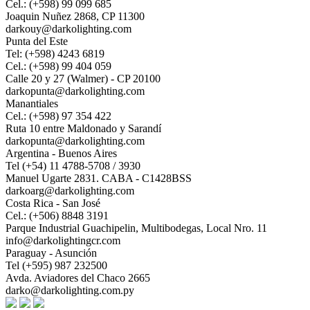
Cel.: (+598) 99 099 685
Joaquin Nuñez 2868, CP 11300
darkouy@darkolighting.com
Punta del Este
Tel: (+598) 4243 6819
Cel.: (+598) 99 404 059
Calle 20 y 27 (Walmer) - CP 20100
darkopunta@darkolighting.com
Manantiales
Cel.: (+598) 97 354 422
Ruta 10 entre Maldonado y Sarandí
darkopunta@darkolighting.com
Argentina - Buenos Aires
Tel (+54) 11 4788-5708 / 3930
Manuel Ugarte 2831. CABA - C1428BSS
darkoarg@darkolighting.com
Costa Rica - San José
Cel.: (+506) 8848 3191
Parque Industrial Guachipelin, Multibodegas, Local Nro. 11
info@darkolightingcr.com
Paraguay - Asunción
Tel (+595) 987 232500
Avda. Aviadores del Chaco 2665
darko@darkolighting.com.py