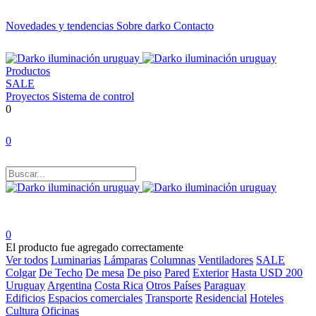
Novedades y tendencias
Sobre darko
Contacto
Productos
SALE
Proyectos
Sistema de control
0
0
0
El producto fue agregado correctamente
Ver todos
Luminarias
Lámparas
Columnas
Ventiladores
SALE
Colgar
De Techo
De mesa
De piso
Pared
Exterior
Hasta USD 200
Uruguay
Argentina
Costa Rica
Otros Países
Paraguay
Edificios
Espacios comerciales
Transporte
Residencial
Hoteles
Cultura
Oficinas