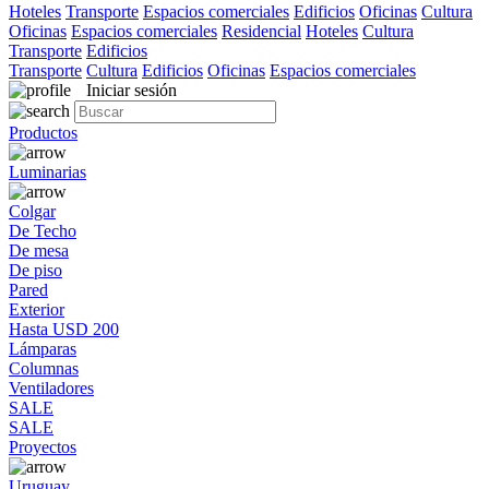
Hoteles
Transporte
Espacios comerciales
Edificios
Oficinas
Cultura
Oficinas
Espacios comerciales
Residencial
Hoteles
Cultura
Transporte
Edificios
Transporte
Cultura
Edificios
Oficinas
Espacios comerciales
Iniciar sesión
Productos
Luminarias
Colgar
De Techo
De mesa
De piso
Pared
Exterior
Hasta USD 200
Lámparas
Columnas
Ventiladores
SALE
SALE
Proyectos
Uruguay