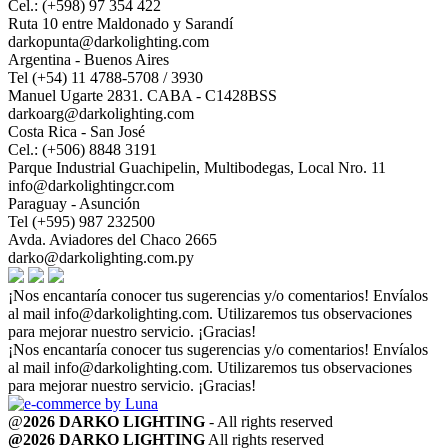
Cel.: (+598) 97 354 422
Ruta 10 entre Maldonado y Sarandí
darkopunta@darkolighting.com
Argentina - Buenos Aires
Tel (+54) 11 4788-5708 / 3930
Manuel Ugarte 2831. CABA - C1428BSS
darkoarg@darkolighting.com
Costa Rica - San José
Cel.: (+506) 8848 3191
Parque Industrial Guachipelin, Multibodegas, Local Nro. 11
info@darkolightingcr.com
Paraguay - Asunción
Tel (+595) 987 232500
Avda. Aviadores del Chaco 2665
darko@darkolighting.com.py
¡Nos encantaría conocer tus sugerencias y/o comentarios! Envíalos
al mail
info@darkolighting.com
. Utilizaremos tus observaciones
para mejorar nuestro servicio. ¡Gracias!
¡Nos encantaría conocer tus sugerencias y/o comentarios! Envíalos
al mail
info@darkolighting.com
. Utilizaremos tus observaciones
para mejorar nuestro servicio. ¡Gracias!
@
2026 DARKO LIGHTING
- All rights reserved
@2026 DARKO LIGHTING
All rights reserved