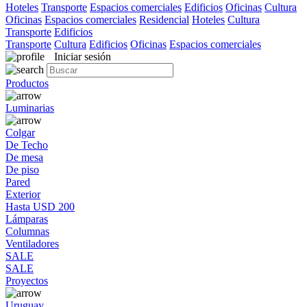
Hoteles
Transporte
Espacios comerciales
Edificios
Oficinas
Cultura
Oficinas
Espacios comerciales
Residencial
Hoteles
Cultura
Transporte
Edificios
Transporte
Cultura
Edificios
Oficinas
Espacios comerciales
Iniciar sesión
Productos
Luminarias
Colgar
De Techo
De mesa
De piso
Pared
Exterior
Hasta USD 200
Lámparas
Columnas
Ventiladores
SALE
SALE
Proyectos
Uruguay