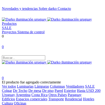
Novedades y tendencias
Sobre darko
Contacto
Productos
SALE
Proyectos
Sistema de control
0
0
0
El producto fue agregado correctamente
Ver todos
Luminarias
Lámparas
Columnas
Ventiladores
SALE
Colgar
De Techo
De mesa
De piso
Pared
Exterior
Hasta USD 200
Uruguay
Argentina
Costa Rica
Otros Países
Paraguay
Edificios
Espacios comerciales
Transporte
Residencial
Hoteles
Cultura
Oficinas