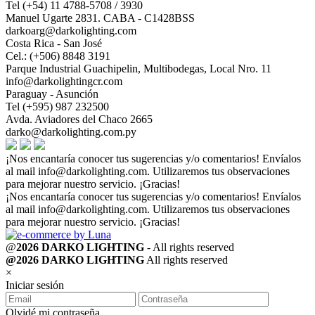
Tel (+54) 11 4788-5708 / 3930
Manuel Ugarte 2831. CABA - C1428BSS
darkoarg@darkolighting.com
Costa Rica - San José
Cel.: (+506) 8848 3191
Parque Industrial Guachipelin, Multibodegas, Local Nro. 11
info@darkolightingcr.com
Paraguay - Asunción
Tel (+595) 987 232500
Avda. Aviadores del Chaco 2665
darko@darkolighting.com.py
¡Nos encantaría conocer tus sugerencias y/o comentarios! Envíalos
al mail
info@darkolighting.com
. Utilizaremos tus observaciones
para mejorar nuestro servicio. ¡Gracias!
¡Nos encantaría conocer tus sugerencias y/o comentarios! Envíalos
al mail
info@darkolighting.com
. Utilizaremos tus observaciones
para mejorar nuestro servicio. ¡Gracias!
@
2026 DARKO LIGHTING
- All rights reserved
@2026 DARKO LIGHTING
All rights reserved
×
Iniciar sesión
Olvidé mi contraseña