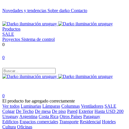
Novedades y tendencias
Sobre darko
Contacto
Productos
SALE
Proyectos
Sistema de control
0
0
0
El producto fue agregado correctamente
Ver todos
Luminarias
Lámparas
Columnas
Ventiladores
SALE
Colgar
De Techo
De mesa
De piso
Pared
Exterior
Hasta USD 200
Uruguay
Argentina
Costa Rica
Otros Países
Paraguay
Edificios
Espacios comerciales
Transporte
Residencial
Hoteles
Cultura
Oficinas