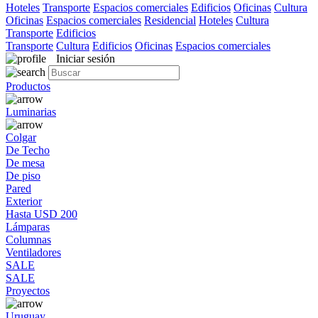
Hoteles
Transporte
Espacios comerciales
Edificios
Oficinas
Cultura
Oficinas
Espacios comerciales
Residencial
Hoteles
Cultura
Transporte
Edificios
Transporte
Cultura
Edificios
Oficinas
Espacios comerciales
Iniciar sesión
Productos
Luminarias
Colgar
De Techo
De mesa
De piso
Pared
Exterior
Hasta USD 200
Lámparas
Columnas
Ventiladores
SALE
SALE
Proyectos
Uruguay