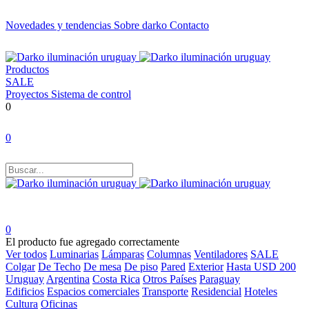
Novedades y tendencias
Sobre darko
Contacto
Productos
SALE
Proyectos
Sistema de control
0
0
0
El producto fue agregado correctamente
Ver todos
Luminarias
Lámparas
Columnas
Ventiladores
SALE
Colgar
De Techo
De mesa
De piso
Pared
Exterior
Hasta USD 200
Uruguay
Argentina
Costa Rica
Otros Países
Paraguay
Edificios
Espacios comerciales
Transporte
Residencial
Hoteles
Cultura
Oficinas