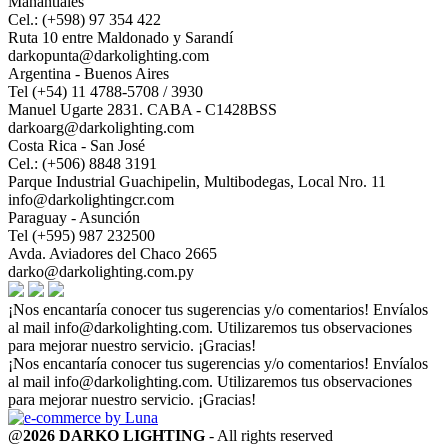
Manantiales
Cel.: (+598) 97 354 422
Ruta 10 entre Maldonado y Sarandí
darkopunta@darkolighting.com
Argentina - Buenos Aires
Tel (+54) 11 4788-5708 / 3930
Manuel Ugarte 2831. CABA - C1428BSS
darkoarg@darkolighting.com
Costa Rica - San José
Cel.: (+506) 8848 3191
Parque Industrial Guachipelin, Multibodegas, Local Nro. 11
info@darkolightingcr.com
Paraguay - Asunción
Tel (+595) 987 232500
Avda. Aviadores del Chaco 2665
darko@darkolighting.com.py
¡Nos encantaría conocer tus sugerencias y/o comentarios! Envíalos
al mail
info@darkolighting.com
. Utilizaremos tus observaciones
para mejorar nuestro servicio. ¡Gracias!
¡Nos encantaría conocer tus sugerencias y/o comentarios! Envíalos
al mail
info@darkolighting.com
. Utilizaremos tus observaciones
para mejorar nuestro servicio. ¡Gracias!
@
2026 DARKO LIGHTING
- All rights reserved