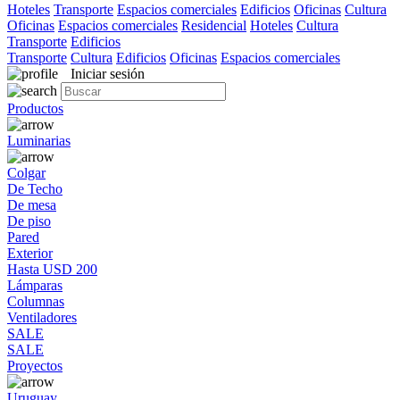
Hoteles
Transporte
Espacios comerciales
Edificios
Oficinas
Cultura
Oficinas
Espacios comerciales
Residencial
Hoteles
Cultura
Transporte
Edificios
Transporte
Cultura
Edificios
Oficinas
Espacios comerciales
Iniciar sesión
Productos
Luminarias
Colgar
De Techo
De mesa
De piso
Pared
Exterior
Hasta USD 200
Lámparas
Columnas
Ventiladores
SALE
SALE
Proyectos
Uruguay