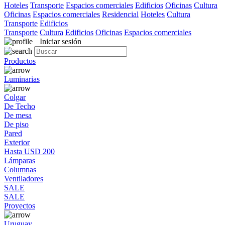
Hoteles
Transporte
Espacios comerciales
Edificios
Oficinas
Cultura
Oficinas
Espacios comerciales
Residencial
Hoteles
Cultura
Transporte
Edificios
Transporte
Cultura
Edificios
Oficinas
Espacios comerciales
Iniciar sesión
Productos
Luminarias
Colgar
De Techo
De mesa
De piso
Pared
Exterior
Hasta USD 200
Lámparas
Columnas
Ventiladores
SALE
SALE
Proyectos
Uruguay