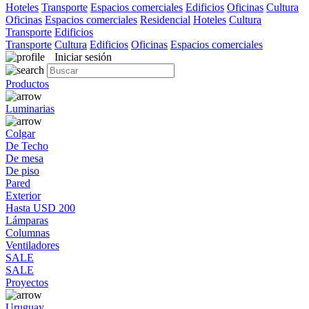
Hoteles
Transporte
Espacios comerciales
Edificios
Oficinas
Cultura
Oficinas
Espacios comerciales
Residencial
Hoteles
Cultura
Transporte
Edificios
Transporte
Cultura
Edificios
Oficinas
Espacios comerciales
Iniciar sesión
Productos
Luminarias
Colgar
De Techo
De mesa
De piso
Pared
Exterior
Hasta USD 200
Lámparas
Columnas
Ventiladores
SALE
SALE
Proyectos
Uruguay