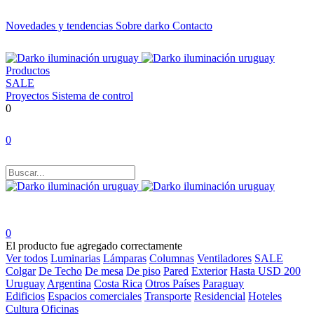
Novedades y tendencias
Sobre darko
Contacto
Productos
SALE
Proyectos
Sistema de control
0
0
0
El producto fue agregado correctamente
Ver todos
Luminarias
Lámparas
Columnas
Ventiladores
SALE
Colgar
De Techo
De mesa
De piso
Pared
Exterior
Hasta USD 200
Uruguay
Argentina
Costa Rica
Otros Países
Paraguay
Edificios
Espacios comerciales
Transporte
Residencial
Hoteles
Cultura
Oficinas