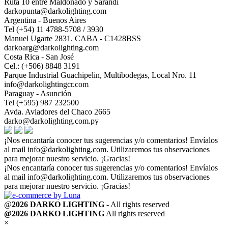
Ruta 10 entre Maldonado y Sarandí
darkopunta@darkolighting.com
Argentina - Buenos Aires
Tel (+54) 11 4788-5708 / 3930
Manuel Ugarte 2831. CABA - C1428BSS
darkoarg@darkolighting.com
Costa Rica - San José
Cel.: (+506) 8848 3191
Parque Industrial Guachipelin, Multibodegas, Local Nro. 11
info@darkolightingcr.com
Paraguay - Asunción
Tel (+595) 987 232500
Avda. Aviadores del Chaco 2665
darko@darkolighting.com.py
¡Nos encantaría conocer tus sugerencias y/o comentarios! Envíalos
al mail
info@darkolighting.com
. Utilizaremos tus observaciones
para mejorar nuestro servicio. ¡Gracias!
¡Nos encantaría conocer tus sugerencias y/o comentarios! Envíalos
al mail
info@darkolighting.com
. Utilizaremos tus observaciones
para mejorar nuestro servicio. ¡Gracias!
@
2026 DARKO LIGHTING
- All rights reserved
@2026 DARKO LIGHTING
All rights reserved
×