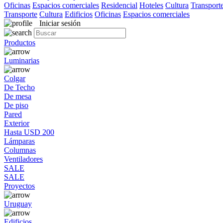
Oficinas
Espacios comerciales
Residencial
Hoteles
Cultura
Transport
Transporte
Cultura
Edificios
Oficinas
Espacios comerciales
Iniciar sesión
Productos
Luminarias
Colgar
De Techo
De mesa
De piso
Pared
Exterior
Hasta USD 200
Lámparas
Columnas
Ventiladores
SALE
SALE
Proyectos
Uruguay
Edificios