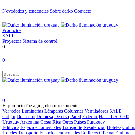
Novedades y tendencias
Sobre darko
Contacto
Productos
SALE
Proyectos
Sistema de control
0
0
0
El producto fue agregado correctamente
Ver todos
Luminarias
Lámparas
Columnas
Ventiladores
SALE
Colgar
De Techo
De mesa
De piso
Pared
Exterior
Hasta USD 200
Uruguay
Argentina
Costa Rica
Otros Países
Paraguay
Edificios
Espacios comerciales
Transporte
Residencial
Hoteles
Cultur
Hoteles
Transporte
Espacios comerciales
Edificios
Oficinas
Cultura