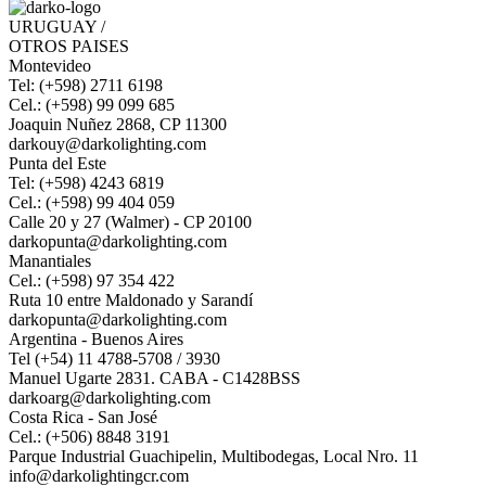
URUGUAY /
OTROS PAISES
Montevideo
Tel: (+598) 2711 6198
Cel.: (+598) 99 099 685
Joaquin Nuñez 2868, CP 11300
darkouy@darkolighting.com
Punta del Este
Tel: (+598) 4243 6819
Cel.: (+598) 99 404 059
Calle 20 y 27 (Walmer) - CP 20100
darkopunta@darkolighting.com
Manantiales
Cel.: (+598) 97 354 422
Ruta 10 entre Maldonado y Sarandí
darkopunta@darkolighting.com
Argentina - Buenos Aires
Tel (+54) 11 4788-5708 / 3930
Manuel Ugarte 2831. CABA - C1428BSS
darkoarg@darkolighting.com
Costa Rica - San José
Cel.: (+506) 8848 3191
Parque Industrial Guachipelin, Multibodegas, Local Nro. 11
info@darkolightingcr.com