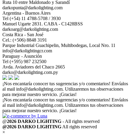
Ruta 10 entre Maldonado y Sarandí
darkopunta@darkolighting.com
Argentina - Buenos Aires
Tel (+54) 11 4788-5708 / 3930
Manuel Ugarte 2831. CABA - C1428BSS
darkoarg@darkolighting.com
Costa Rica - San José
Cel.: (+506) 8848 3191
Parque Industrial Guachipelin, Multibodegas, Local Nro. 11
info@darkolightingcr.com
Paraguay - Asunción
Tel (+595) 987 232500
Avda. Aviadores del Chaco 2665
darko@darkolighting.com.py
¡Nos encantaría conocer tus sugerencias y/o comentarios! Envíalos
al mail
info@darkolighting.com
. Utilizaremos tus observaciones
para mejorar nuestro servicio. ¡Gracias!
¡Nos encantaría conocer tus sugerencias y/o comentarios! Envíalos
al mail
info@darkolighting.com
. Utilizaremos tus observaciones
para mejorar nuestro servicio. ¡Gracias!
@
2026 DARKO LIGHTING
- All rights reserved
@2026 DARKO LIGHTING
All rights reserved
×