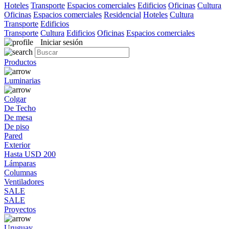
Hoteles
Transporte
Espacios comerciales
Edificios
Oficinas
Cultura
Oficinas
Espacios comerciales
Residencial
Hoteles
Cultura
Transporte
Edificios
Transporte
Cultura
Edificios
Oficinas
Espacios comerciales
Iniciar sesión
Productos
Luminarias
Colgar
De Techo
De mesa
De piso
Pared
Exterior
Hasta USD 200
Lámparas
Columnas
Ventiladores
SALE
SALE
Proyectos
Uruguay