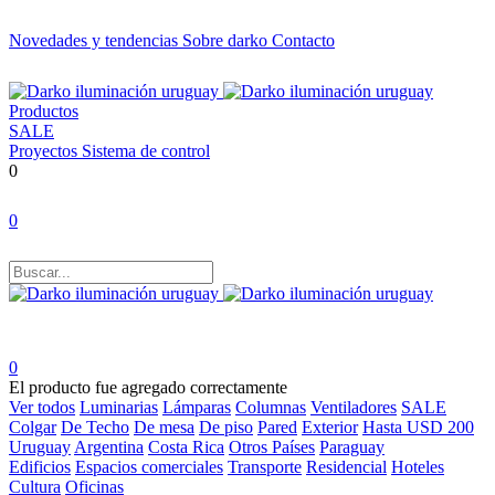
Novedades y tendencias
Sobre darko
Contacto
Productos
SALE
Proyectos
Sistema de control
0
0
0
El producto fue agregado correctamente
Ver todos
Luminarias
Lámparas
Columnas
Ventiladores
SALE
Colgar
De Techo
De mesa
De piso
Pared
Exterior
Hasta USD 200
Uruguay
Argentina
Costa Rica
Otros Países
Paraguay
Edificios
Espacios comerciales
Transporte
Residencial
Hoteles
Cultura
Oficinas