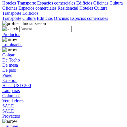
Hoteles
Transporte
Espacios comerciales
Edificios
Oficinas
Cultura
Oficinas
Espacios comerciales
Residencial
Hoteles
Cultura
Transporte
Edificios
Transporte
Cultura
Edificios
Oficinas
Espacios comerciales
Iniciar sesión
Productos
Luminarias
Colgar
De Techo
De mesa
De piso
Pared
Exterior
Hasta USD 200
Lámparas
Columnas
Ventiladores
SALE
SALE
Proyectos
Uruguay