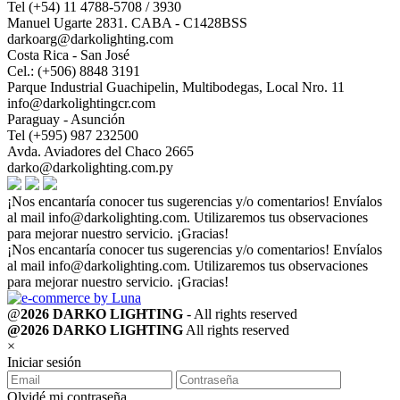
Tel (+54) 11 4788-5708 / 3930
Manuel Ugarte 2831. CABA - C1428BSS
darkoarg@darkolighting.com
Costa Rica - San José
Cel.: (+506) 8848 3191
Parque Industrial Guachipelin, Multibodegas, Local Nro. 11
info@darkolightingcr.com
Paraguay - Asunción
Tel (+595) 987 232500
Avda. Aviadores del Chaco 2665
darko@darkolighting.com.py
¡Nos encantaría conocer tus sugerencias y/o comentarios! Envíalos
al mail
info@darkolighting.com
. Utilizaremos tus observaciones
para mejorar nuestro servicio. ¡Gracias!
¡Nos encantaría conocer tus sugerencias y/o comentarios! Envíalos
al mail
info@darkolighting.com
. Utilizaremos tus observaciones
para mejorar nuestro servicio. ¡Gracias!
@
2026 DARKO LIGHTING
- All rights reserved
@2026 DARKO LIGHTING
All rights reserved
×
Iniciar sesión
Olvidé mi contraseña