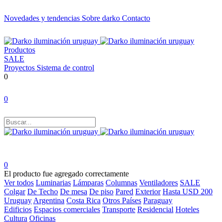
Novedades y tendencias
Sobre darko
Contacto
Productos
SALE
Proyectos
Sistema de control
0
0
0
El producto fue agregado correctamente
Ver todos
Luminarias
Lámparas
Columnas
Ventiladores
SALE
Colgar
De Techo
De mesa
De piso
Pared
Exterior
Hasta USD 200
Uruguay
Argentina
Costa Rica
Otros Países
Paraguay
Edificios
Espacios comerciales
Transporte
Residencial
Hoteles
Cultura
Oficinas