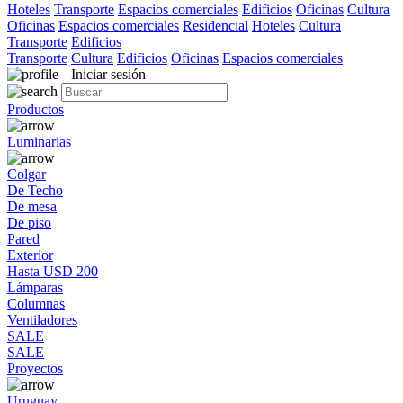
Hoteles
Transporte
Espacios comerciales
Edificios
Oficinas
Cultura
Oficinas
Espacios comerciales
Residencial
Hoteles
Cultura
Transporte
Edificios
Transporte
Cultura
Edificios
Oficinas
Espacios comerciales
Iniciar sesión
Productos
Luminarias
Colgar
De Techo
De mesa
De piso
Pared
Exterior
Hasta USD 200
Lámparas
Columnas
Ventiladores
SALE
SALE
Proyectos
Uruguay