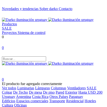
Novedades y tendencias
Sobre darko
Contacto
Productos
SALE
Proyectos
Sistema de control
0
0
0
El producto fue agregado correctamente
Ver todos
Luminarias
Lámparas
Columnas
Ventiladores
SALE
Colgar
De Techo
De mesa
De piso
Pared
Exterior
Hasta USD 200
Uruguay
Argentina
Costa Rica
Otros Países
Paraguay
Edificios
Espacios comerciales
Transporte
Residencial
Hoteles
Cultura
Oficinas