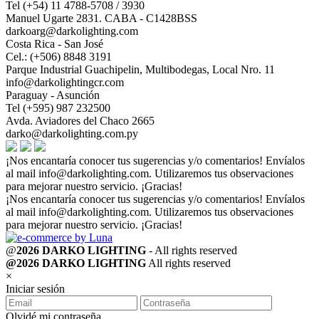
Tel (+54) 11 4788-5708 / 3930
Manuel Ugarte 2831. CABA - C1428BSS
darkoarg@darkolighting.com
Costa Rica - San José
Cel.: (+506) 8848 3191
Parque Industrial Guachipelin, Multibodegas, Local Nro. 11
info@darkolightingcr.com
Paraguay - Asunción
Tel (+595) 987 232500
Avda. Aviadores del Chaco 2665
darko@darkolighting.com.py
¡Nos encantaría conocer tus sugerencias y/o comentarios! Envíalos
al mail
info@darkolighting.com
. Utilizaremos tus observaciones
para mejorar nuestro servicio. ¡Gracias!
¡Nos encantaría conocer tus sugerencias y/o comentarios! Envíalos
al mail
info@darkolighting.com
. Utilizaremos tus observaciones
para mejorar nuestro servicio. ¡Gracias!
@
2026 DARKO LIGHTING
- All rights reserved
@2026 DARKO LIGHTING
All rights reserved
×
Iniciar sesión
Olvidé mi contraseña