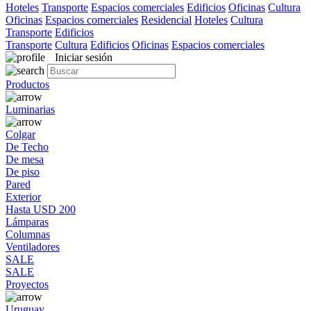
Hoteles
Transporte
Espacios comerciales
Edificios
Oficinas
Cultura
Oficinas
Espacios comerciales
Residencial
Hoteles
Cultura
Transporte
Edificios
Transporte
Cultura
Edificios
Oficinas
Espacios comerciales
Iniciar sesión
Productos
Luminarias
Colgar
De Techo
De mesa
De piso
Pared
Exterior
Hasta USD 200
Lámparas
Columnas
Ventiladores
SALE
SALE
Proyectos
Uruguay