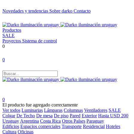
Novedades y tendencias
Sobre darko
Contacto
Productos
SALE
Proyectos
Sistema de control
0
0
0
El producto fue agregado correctamente
Ver todos
Luminarias
Lámparas
Columnas
Ventiladores
SALE
Colgar
De Techo
De mesa
De piso
Pared
Exterior
Hasta USD 200
Uruguay
Argentina
Costa Rica
Otros Países
Paraguay
Edificios
Espacios comerciales
Transporte
Residencial
Hoteles
Cultura
Oficinas