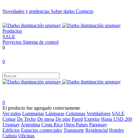
Novedades y tendencias
Sobre darko
Contacto
Productos
SALE
Proyectos
Sistema de control
0
0
0
El producto fue agregado correctamente
Ver todos
Luminarias
Lámparas
Columnas
Ventiladores
SALE
Colgar
De Techo
De mesa
De piso
Pared
Exterior
Hasta USD 200
Uruguay
Argentina
Costa Rica
Otros Países
Paraguay
Edificios
Espacios comerciales
Transporte
Residencial
Hoteles
Cultura
Oficinas