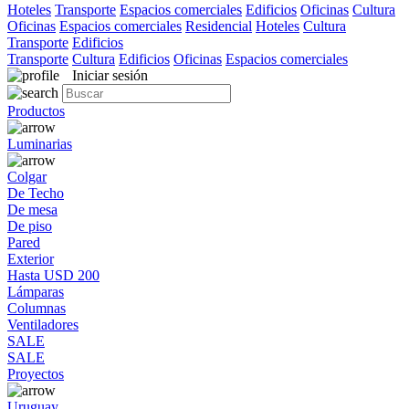
Hoteles
Transporte
Espacios comerciales
Edificios
Oficinas
Cultura
Oficinas
Espacios comerciales
Residencial
Hoteles
Cultura
Transporte
Edificios
Transporte
Cultura
Edificios
Oficinas
Espacios comerciales
Iniciar sesión
Productos
Luminarias
Colgar
De Techo
De mesa
De piso
Pared
Exterior
Hasta USD 200
Lámparas
Columnas
Ventiladores
SALE
SALE
Proyectos
Uruguay