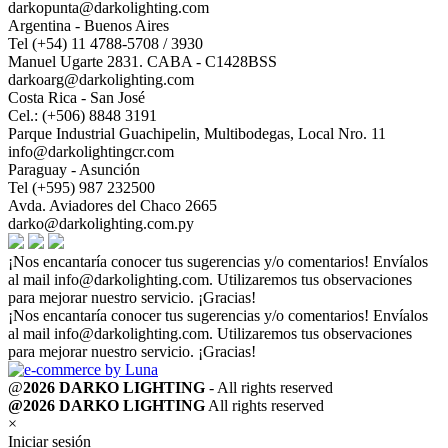
darkopunta@darkolighting.com
Argentina - Buenos Aires
Tel (+54) 11 4788-5708 / 3930
Manuel Ugarte 2831. CABA - C1428BSS
darkoarg@darkolighting.com
Costa Rica - San José
Cel.: (+506) 8848 3191
Parque Industrial Guachipelin, Multibodegas, Local Nro. 11
info@darkolightingcr.com
Paraguay - Asunción
Tel (+595) 987 232500
Avda. Aviadores del Chaco 2665
darko@darkolighting.com.py
¡Nos encantaría conocer tus sugerencias y/o comentarios! Envíalos
al mail
info@darkolighting.com
. Utilizaremos tus observaciones
para mejorar nuestro servicio. ¡Gracias!
¡Nos encantaría conocer tus sugerencias y/o comentarios! Envíalos
al mail
info@darkolighting.com
. Utilizaremos tus observaciones
para mejorar nuestro servicio. ¡Gracias!
@
2026 DARKO LIGHTING
- All rights reserved
@2026 DARKO LIGHTING
All rights reserved
×
Iniciar sesión