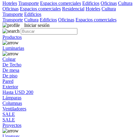
Hoteles
Transporte
Espacios comerciales
Edificios
Oficinas
Cultura
Oficinas
Espacios comerciales
Residencial
Hoteles
Cultura
Transporte
Edificios
Transporte
Cultura
Edificios
Oficinas
Espacios comerciales
Iniciar sesión
Productos
Luminarias
Colgar
De Techo
De mesa
De piso
Pared
Exterior
Hasta USD 200
Lámparas
Columnas
Ventiladores
SALE
SALE
Proyectos
Uruguay