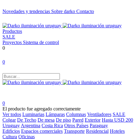
Novedades y tendencias
Sobre darko
Contacto
Productos
SALE
Proyectos
Sistema de control
0
0
0
El producto fue agregado correctamente
Ver todos
Luminarias
Lámparas
Columnas
Ventiladores
SALE
Colgar
De Techo
De mesa
De piso
Pared
Exterior
Hasta USD 200
Uruguay
Argentina
Costa Rica
Otros Países
Paraguay
Edificios
Espacios comerciales
Transporte
Residencial
Hoteles
Cultura
Oficinas