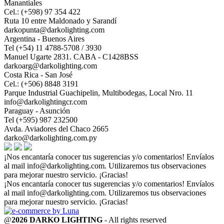
Manantiales
Cel.: (+598) 97 354 422
Ruta 10 entre Maldonado y Sarandí
darkopunta@darkolighting.com
Argentina - Buenos Aires
Tel (+54) 11 4788-5708 / 3930
Manuel Ugarte 2831. CABA - C1428BSS
darkoarg@darkolighting.com
Costa Rica - San José
Cel.: (+506) 8848 3191
Parque Industrial Guachipelin, Multibodegas, Local Nro. 11
info@darkolightingcr.com
Paraguay - Asunción
Tel (+595) 987 232500
Avda. Aviadores del Chaco 2665
darko@darkolighting.com.py
¡Nos encantaría conocer tus sugerencias y/o comentarios! Envíalos
al mail
info@darkolighting.com
. Utilizaremos tus observaciones
para mejorar nuestro servicio. ¡Gracias!
¡Nos encantaría conocer tus sugerencias y/o comentarios! Envíalos
al mail
info@darkolighting.com
. Utilizaremos tus observaciones
para mejorar nuestro servicio. ¡Gracias!
@
2026 DARKO LIGHTING
- All rights reserved