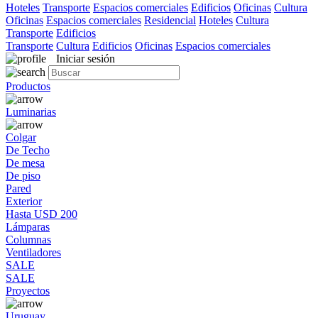
Hoteles
Transporte
Espacios comerciales
Edificios
Oficinas
Cultura
Oficinas
Espacios comerciales
Residencial
Hoteles
Cultura
Transporte
Edificios
Transporte
Cultura
Edificios
Oficinas
Espacios comerciales
Iniciar sesión
Productos
Luminarias
Colgar
De Techo
De mesa
De piso
Pared
Exterior
Hasta USD 200
Lámparas
Columnas
Ventiladores
SALE
SALE
Proyectos
Uruguay