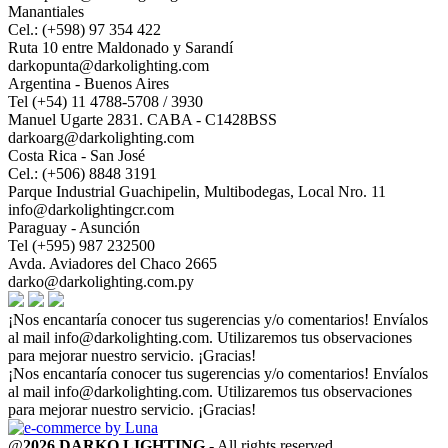
Manantiales
Cel.: (+598) 97 354 422
Ruta 10 entre Maldonado y Sarandí
darkopunta@darkolighting.com
Argentina - Buenos Aires
Tel (+54) 11 4788-5708 / 3930
Manuel Ugarte 2831. CABA - C1428BSS
darkoarg@darkolighting.com
Costa Rica - San José
Cel.: (+506) 8848 3191
Parque Industrial Guachipelin, Multibodegas, Local Nro. 11
info@darkolightingcr.com
Paraguay - Asunción
Tel (+595) 987 232500
Avda. Aviadores del Chaco 2665
darko@darkolighting.com.py
¡Nos encantaría conocer tus sugerencias y/o comentarios! Envíalos
al mail
info@darkolighting.com
. Utilizaremos tus observaciones
para mejorar nuestro servicio. ¡Gracias!
¡Nos encantaría conocer tus sugerencias y/o comentarios! Envíalos
al mail
info@darkolighting.com
. Utilizaremos tus observaciones
para mejorar nuestro servicio. ¡Gracias!
@
2026 DARKO LIGHTING
- All rights reserved