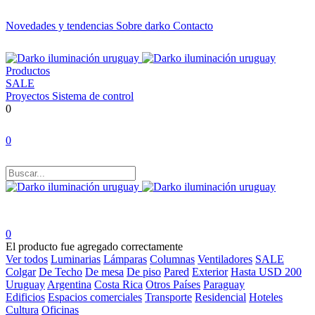
Novedades y tendencias
Sobre darko
Contacto
Productos
SALE
Proyectos
Sistema de control
0
0
0
El producto fue agregado correctamente
Ver todos
Luminarias
Lámparas
Columnas
Ventiladores
SALE
Colgar
De Techo
De mesa
De piso
Pared
Exterior
Hasta USD 200
Uruguay
Argentina
Costa Rica
Otros Países
Paraguay
Edificios
Espacios comerciales
Transporte
Residencial
Hoteles
Cultura
Oficinas