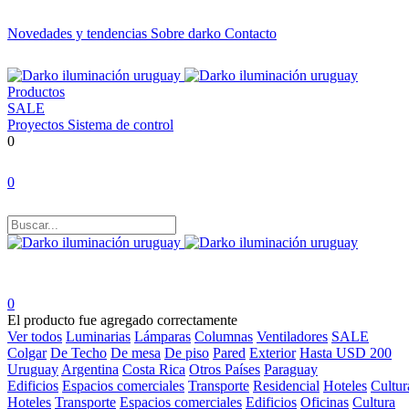
Novedades y tendencias
Sobre darko
Contacto
Productos
SALE
Proyectos
Sistema de control
0
0
0
El producto fue agregado correctamente
Ver todos
Luminarias
Lámparas
Columnas
Ventiladores
SALE
Colgar
De Techo
De mesa
De piso
Pared
Exterior
Hasta USD 200
Uruguay
Argentina
Costa Rica
Otros Países
Paraguay
Edificios
Espacios comerciales
Transporte
Residencial
Hoteles
Cultur
Hoteles
Transporte
Espacios comerciales
Edificios
Oficinas
Cultura