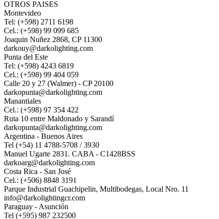
OTROS PAISES
Montevideo
Tel: (+598) 2711 6198
Cel.: (+598) 99 099 685
Joaquin Nuñez 2868, CP 11300
darkouy@darkolighting.com
Punta del Este
Tel: (+598) 4243 6819
Cel.: (+598) 99 404 059
Calle 20 y 27 (Walmer) - CP 20100
darkopunta@darkolighting.com
Manantiales
Cel.: (+598) 97 354 422
Ruta 10 entre Maldonado y Sarandí
darkopunta@darkolighting.com
Argentina - Buenos Aires
Tel (+54) 11 4788-5708 / 3930
Manuel Ugarte 2831. CABA - C1428BSS
darkoarg@darkolighting.com
Costa Rica - San José
Cel.: (+506) 8848 3191
Parque Industrial Guachipelin, Multibodegas, Local Nro. 11
info@darkolightingcr.com
Paraguay - Asunción
Tel (+595) 987 232500