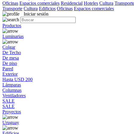
Oficinas
Espacios comerciales
Residencial
Hoteles
Cultura
Transport
Transporte
Cultura
Edificios
Oficinas
Espacios comerciales
Iniciar sesión
Productos
Luminarias
Colgar
De Techo
De mesa
De piso
Pared
Exterior
Hasta USD 200
Lámparas
Columnas
Ventiladores
SALE
SALE
Proyectos
Uruguay
Edificios