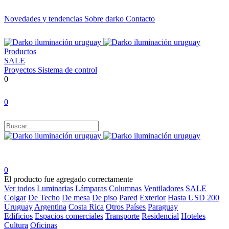
Novedades y tendencias
Sobre darko
Contacto
Productos
SALE
Proyectos
Sistema de control
0
0
0
El producto fue agregado correctamente
Ver todos
Luminarias
Lámparas
Columnas
Ventiladores
SALE
Colgar
De Techo
De mesa
De piso
Pared
Exterior
Hasta USD 200
Uruguay
Argentina
Costa Rica
Otros Países
Paraguay
Edificios
Espacios comerciales
Transporte
Residencial
Hoteles
Cultura
Oficinas