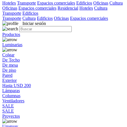
Hoteles
Transporte
Espacios comerciales
Edificios
Oficinas
Cultura
Oficinas
Espacios comerciales
Residencial
Hoteles
Cultura
Transporte
Edificios
Transporte
Cultura
Edificios
Oficinas
Espacios comerciales
Iniciar sesión
Productos
Luminarias
Colgar
De Techo
De mesa
De piso
Pared
Exterior
Hasta USD 200
Lámparas
Columnas
Ventiladores
SALE
SALE
Proyectos
Uruguay