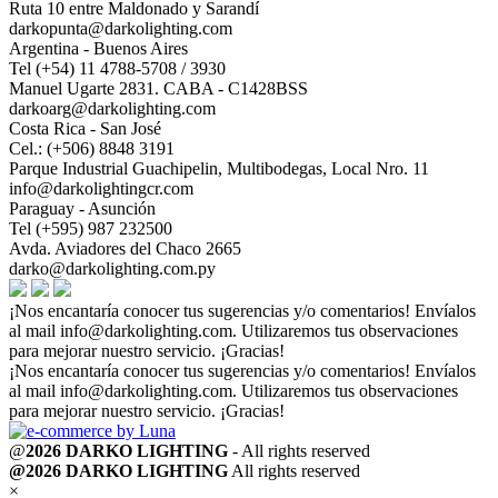
Ruta 10 entre Maldonado y Sarandí
darkopunta@darkolighting.com
Argentina - Buenos Aires
Tel (+54) 11 4788-5708 / 3930
Manuel Ugarte 2831. CABA - C1428BSS
darkoarg@darkolighting.com
Costa Rica - San José
Cel.: (+506) 8848 3191
Parque Industrial Guachipelin, Multibodegas, Local Nro. 11
info@darkolightingcr.com
Paraguay - Asunción
Tel (+595) 987 232500
Avda. Aviadores del Chaco 2665
darko@darkolighting.com.py
¡Nos encantaría conocer tus sugerencias y/o comentarios! Envíalos
al mail
info@darkolighting.com
. Utilizaremos tus observaciones
para mejorar nuestro servicio. ¡Gracias!
¡Nos encantaría conocer tus sugerencias y/o comentarios! Envíalos
al mail
info@darkolighting.com
. Utilizaremos tus observaciones
para mejorar nuestro servicio. ¡Gracias!
@
2026 DARKO LIGHTING
- All rights reserved
@2026 DARKO LIGHTING
All rights reserved
×