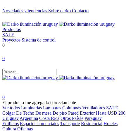
Novedades y tendencias
Sobre darko
Contacto
Productos
SALE
Proyectos
Sistema de control
0
0
0
El producto fue agregado correctamente
Ver todos
Luminarias
Lámparas
Columnas
Ventiladores
SALE
Colgar
De Techo
De mesa
De piso
Pared
Exterior
Hasta USD 200
Uruguay
Argentina
Costa Rica
Otros Países
Paraguay
Edificios
Espacios comerciales
Transporte
Residencial
Hoteles
Cultura
Oficinas