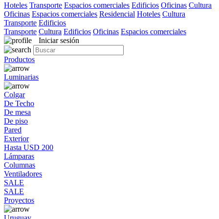
Hoteles
Transporte
Espacios comerciales
Edificios
Oficinas
Cultura
Oficinas
Espacios comerciales
Residencial
Hoteles
Cultura
Transporte
Edificios
Transporte
Cultura
Edificios
Oficinas
Espacios comerciales
Iniciar sesión
Productos
Luminarias
Colgar
De Techo
De mesa
De piso
Pared
Exterior
Hasta USD 200
Lámparas
Columnas
Ventiladores
SALE
SALE
Proyectos
Uruguay