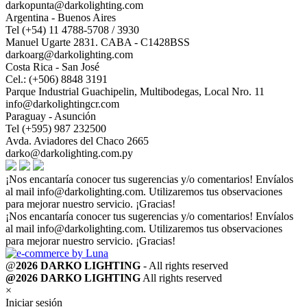
darkopunta@darkolighting.com
Argentina - Buenos Aires
Tel (+54) 11 4788-5708 / 3930
Manuel Ugarte 2831. CABA - C1428BSS
darkoarg@darkolighting.com
Costa Rica - San José
Cel.: (+506) 8848 3191
Parque Industrial Guachipelin, Multibodegas, Local Nro. 11
info@darkolightingcr.com
Paraguay - Asunción
Tel (+595) 987 232500
Avda. Aviadores del Chaco 2665
darko@darkolighting.com.py
¡Nos encantaría conocer tus sugerencias y/o comentarios! Envíalos
al mail
info@darkolighting.com
. Utilizaremos tus observaciones
para mejorar nuestro servicio. ¡Gracias!
¡Nos encantaría conocer tus sugerencias y/o comentarios! Envíalos
al mail
info@darkolighting.com
. Utilizaremos tus observaciones
para mejorar nuestro servicio. ¡Gracias!
@
2026 DARKO LIGHTING
- All rights reserved
@2026 DARKO LIGHTING
All rights reserved
×
Iniciar sesión