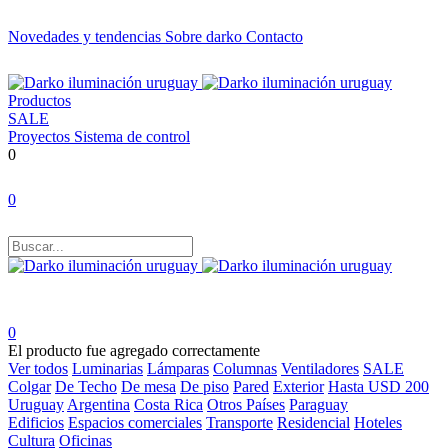
Novedades y tendencias
Sobre darko
Contacto
Productos
SALE
Proyectos
Sistema de control
0
0
0
El producto fue agregado correctamente
Ver todos
Luminarias
Lámparas
Columnas
Ventiladores
SALE
Colgar
De Techo
De mesa
De piso
Pared
Exterior
Hasta USD 200
Uruguay
Argentina
Costa Rica
Otros Países
Paraguay
Edificios
Espacios comerciales
Transporte
Residencial
Hoteles
Cultura
Oficinas