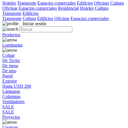
Hoteles
Transporte
Espacios comerciales
Edificios
Oficinas
Cultura
Oficinas
Espacios comerciales
Residencial
Hoteles
Cultura
Transporte
Edificios
Transporte
Cultura
Edificios
Oficinas
Espacios comerciales
Iniciar sesión
Productos
Luminarias
Colgar
De Techo
De mesa
De piso
Pared
Exterior
Hasta USD 200
Lámparas
Columnas
Ventiladores
SALE
SALE
Proyectos
Uruguay