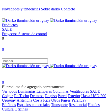
Novedades y tendencias
Sobre darko
Contacto
Productos
SALE
Proyectos
Sistema de control
0
0
0
El producto fue agregado correctamente
Ver todos
Luminarias
Lámparas
Columnas
Ventiladores
SALE
Colgar
De Techo
De mesa
De piso
Pared
Exterior
Hasta USD 200
Uruguay
Argentina
Costa Rica
Otros Países
Paraguay
Edificios
Espacios comerciales
Transporte
Residencial
Hoteles
Cultura
Oficinas