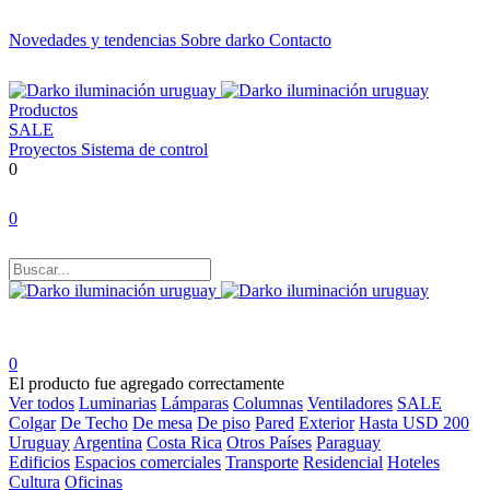
Novedades y tendencias
Sobre darko
Contacto
Productos
SALE
Proyectos
Sistema de control
0
0
0
El producto fue agregado correctamente
Ver todos
Luminarias
Lámparas
Columnas
Ventiladores
SALE
Colgar
De Techo
De mesa
De piso
Pared
Exterior
Hasta USD 200
Uruguay
Argentina
Costa Rica
Otros Países
Paraguay
Edificios
Espacios comerciales
Transporte
Residencial
Hoteles
Cultura
Oficinas