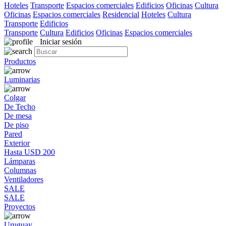
Hoteles
Transporte
Espacios comerciales
Edificios
Oficinas
Cultura
Oficinas
Espacios comerciales
Residencial
Hoteles
Cultura
Transporte
Edificios
Transporte
Cultura
Edificios
Oficinas
Espacios comerciales
Iniciar sesión
Productos
Luminarias
Colgar
De Techo
De mesa
De piso
Pared
Exterior
Hasta USD 200
Lámparas
Columnas
Ventiladores
SALE
SALE
Proyectos
Uruguay