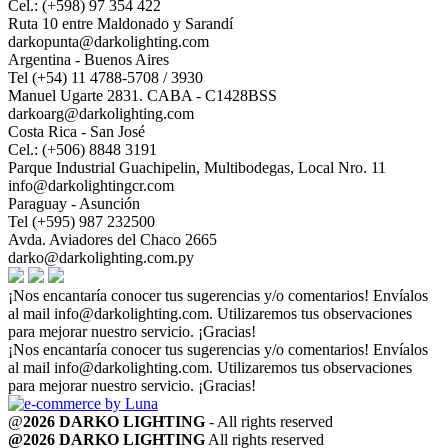
Cel.: (+598) 97 354 422
Ruta 10 entre Maldonado y Sarandí
darkopunta@darkolighting.com
Argentina - Buenos Aires
Tel (+54) 11 4788-5708 / 3930
Manuel Ugarte 2831. CABA - C1428BSS
darkoarg@darkolighting.com
Costa Rica - San José
Cel.: (+506) 8848 3191
Parque Industrial Guachipelin, Multibodegas, Local Nro. 11
info@darkolightingcr.com
Paraguay - Asunción
Tel (+595) 987 232500
Avda. Aviadores del Chaco 2665
darko@darkolighting.com.py
¡Nos encantaría conocer tus sugerencias y/o comentarios! Envíalos
al mail
info@darkolighting.com
. Utilizaremos tus observaciones
para mejorar nuestro servicio. ¡Gracias!
¡Nos encantaría conocer tus sugerencias y/o comentarios! Envíalos
al mail
info@darkolighting.com
. Utilizaremos tus observaciones
para mejorar nuestro servicio. ¡Gracias!
@
2026 DARKO LIGHTING
- All rights reserved
@2026 DARKO LIGHTING
All rights reserved