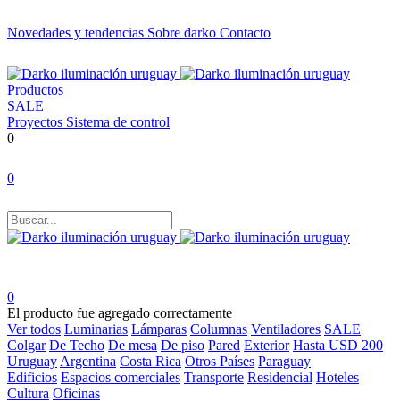
Novedades y tendencias
Sobre darko
Contacto
Productos
SALE
Proyectos
Sistema de control
0
0
0
El producto fue agregado correctamente
Ver todos
Luminarias
Lámparas
Columnas
Ventiladores
SALE
Colgar
De Techo
De mesa
De piso
Pared
Exterior
Hasta USD 200
Uruguay
Argentina
Costa Rica
Otros Países
Paraguay
Edificios
Espacios comerciales
Transporte
Residencial
Hoteles
Cultura
Oficinas