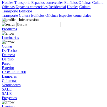
Hoteles
Transporte
Espacios comerciales
Edificios
Oficinas
Cultura
Oficinas
Espacios comerciales
Residencial
Hoteles
Cultura
Transporte
Edificios
Transporte
Cultura
Edificios
Oficinas
Espacios comerciales
Iniciar sesión
Productos
Luminarias
Colgar
De Techo
De mesa
De piso
Pared
Exterior
Hasta USD 200
Lámparas
Columnas
Ventiladores
SALE
SALE
Proyectos
Uruguay