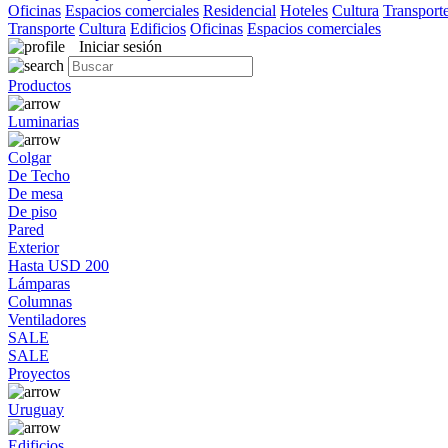
Oficinas
Espacios comerciales
Residencial
Hoteles
Cultura
Transport
Transporte
Cultura
Edificios
Oficinas
Espacios comerciales
Iniciar sesión
Productos
Luminarias
Colgar
De Techo
De mesa
De piso
Pared
Exterior
Hasta USD 200
Lámparas
Columnas
Ventiladores
SALE
SALE
Proyectos
Uruguay
Edificios