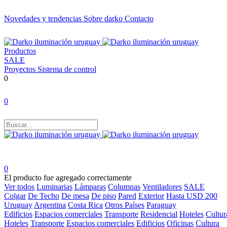
Novedades y tendencias
Sobre darko
Contacto
Productos
SALE
Proyectos
Sistema de control
0
0
0
El producto fue agregado correctamente
Ver todos
Luminarias
Lámparas
Columnas
Ventiladores
SALE
Colgar
De Techo
De mesa
De piso
Pared
Exterior
Hasta USD 200
Uruguay
Argentina
Costa Rica
Otros Países
Paraguay
Edificios
Espacios comerciales
Transporte
Residencial
Hoteles
Cultur
Hoteles
Transporte
Espacios comerciales
Edificios
Oficinas
Cultura