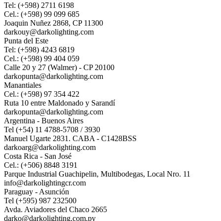
Tel: (+598) 2711 6198
Cel.: (+598) 99 099 685
Joaquin Nuñez 2868, CP 11300
darkouy@darkolighting.com
Punta del Este
Tel: (+598) 4243 6819
Cel.: (+598) 99 404 059
Calle 20 y 27 (Walmer) - CP 20100
darkopunta@darkolighting.com
Manantiales
Cel.: (+598) 97 354 422
Ruta 10 entre Maldonado y Sarandí
darkopunta@darkolighting.com
Argentina - Buenos Aires
Tel (+54) 11 4788-5708 / 3930
Manuel Ugarte 2831. CABA - C1428BSS
darkoarg@darkolighting.com
Costa Rica - San José
Cel.: (+506) 8848 3191
Parque Industrial Guachipelin, Multibodegas, Local Nro. 11
info@darkolightingcr.com
Paraguay - Asunción
Tel (+595) 987 232500
Avda. Aviadores del Chaco 2665
darko@darkolighting.com.py