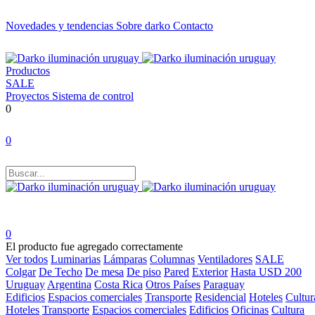
Novedades y tendencias
Sobre darko
Contacto
Productos
SALE
Proyectos
Sistema de control
0
0
0
El producto fue agregado correctamente
Ver todos
Luminarias
Lámparas
Columnas
Ventiladores
SALE
Colgar
De Techo
De mesa
De piso
Pared
Exterior
Hasta USD 200
Uruguay
Argentina
Costa Rica
Otros Países
Paraguay
Edificios
Espacios comerciales
Transporte
Residencial
Hoteles
Cultur
Hoteles
Transporte
Espacios comerciales
Edificios
Oficinas
Cultura