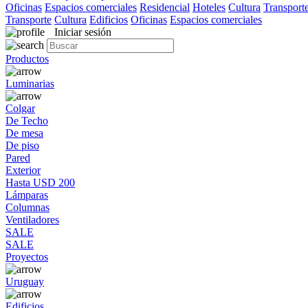
Oficinas
Espacios comerciales
Residencial
Hoteles
Cultura
Transport
Transporte
Cultura
Edificios
Oficinas
Espacios comerciales
Iniciar sesión
Productos
Luminarias
Colgar
De Techo
De mesa
De piso
Pared
Exterior
Hasta USD 200
Lámparas
Columnas
Ventiladores
SALE
SALE
Proyectos
Uruguay
Edificios