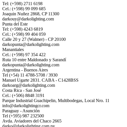
Tel: (+598) 2711 6198
Cel.: (+598) 99 099 685
Joaquin Nuñez 2868, CP 11300
darkouy@darkolighting.com
Punta del Este
Tel: (+598) 4243 6819
Cel.: (+598) 99 404 059
Calle 20 y 27 (Walmer) - CP 20100
darkopunta@darkolighting.com
Manantiales
Cel.: (+598) 97 354 422
Ruta 10 entre Maldonado y Sarandí
darkopunta@darkolighting.com
Argentina - Buenos Aires
Tel (+54) 11 4788-5708 / 3930
Manuel Ugarte 2831. CABA - C1428BSS
darkoarg@darkolighting.com
Costa Rica - San José
Cel.: (+506) 8848 3191
Parque Industrial Guachipelin, Multibodegas, Local Nro. 11
info@darkolightingcr.com
Paraguay - Asunción
Tel (+595) 987 232500
Avda. Aviadores del Chaco 2665
darko@darkolighting.com.py