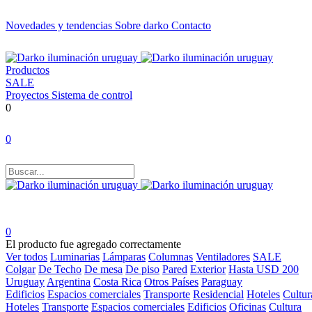
Novedades y tendencias
Sobre darko
Contacto
Productos
SALE
Proyectos
Sistema de control
0
0
0
El producto fue agregado correctamente
Ver todos
Luminarias
Lámparas
Columnas
Ventiladores
SALE
Colgar
De Techo
De mesa
De piso
Pared
Exterior
Hasta USD 200
Uruguay
Argentina
Costa Rica
Otros Países
Paraguay
Edificios
Espacios comerciales
Transporte
Residencial
Hoteles
Cultur
Hoteles
Transporte
Espacios comerciales
Edificios
Oficinas
Cultura