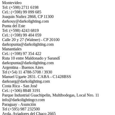
Montevideo
Tel: (+598) 2711 6198
Cel.: (+598) 99 099 685
Joaquin Nuñez 2868, CP 11300
darkouy@darkolighting.com
Punta del Este
Tel: (+598) 4243 6819
Cel.: (+598) 99 404 059
Calle 20 y 27 (Walmer) - CP 20100
darkopunta@darkolighting.com
Manantiales
Cel.: (+598) 97 354 422
Ruta 10 entre Maldonado y Sarandí
darkopunta@darkolighting.com
Argentina - Buenos Aires
Tel (+54) 11 4788-5708 / 3930
Manuel Ugarte 2831. CABA - C1428BSS
darkoarg@darkolighting.com
Costa Rica - San José
Cel.: (+506) 8848 3191
Parque Industrial Guachipelin, Multibodegas, Local Nro. 11
info@darkolightingcr.com
Paraguay - Asunción
Tel (+595) 987 232500
Avda. Aviadores del Chaco 2665