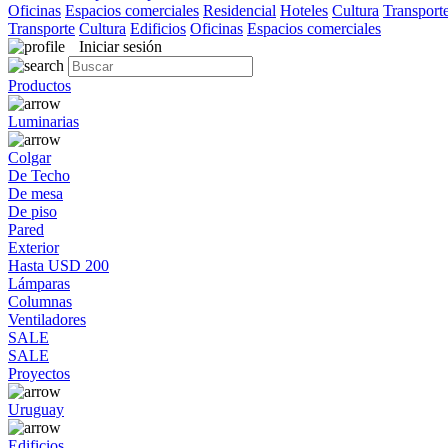
Oficinas
Espacios comerciales
Residencial
Hoteles
Cultura
Transport
Transporte
Cultura
Edificios
Oficinas
Espacios comerciales
Iniciar sesión
Productos
Luminarias
Colgar
De Techo
De mesa
De piso
Pared
Exterior
Hasta USD 200
Lámparas
Columnas
Ventiladores
SALE
SALE
Proyectos
Uruguay
Edificios