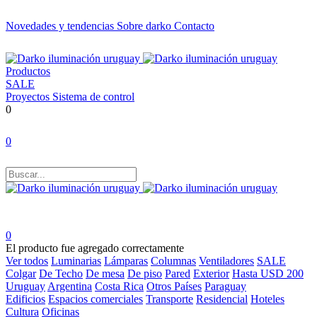
Novedades y tendencias
Sobre darko
Contacto
Productos
SALE
Proyectos
Sistema de control
0
0
0
El producto fue agregado correctamente
Ver todos
Luminarias
Lámparas
Columnas
Ventiladores
SALE
Colgar
De Techo
De mesa
De piso
Pared
Exterior
Hasta USD 200
Uruguay
Argentina
Costa Rica
Otros Países
Paraguay
Edificios
Espacios comerciales
Transporte
Residencial
Hoteles
Cultura
Oficinas