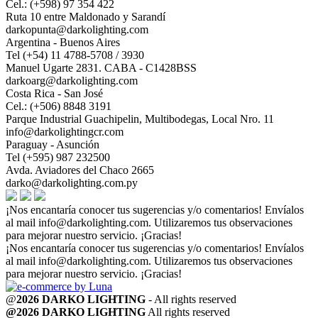
Cel.: (+598) 97 354 422
Ruta 10 entre Maldonado y Sarandí
darkopunta@darkolighting.com
Argentina - Buenos Aires
Tel (+54) 11 4788-5708 / 3930
Manuel Ugarte 2831. CABA - C1428BSS
darkoarg@darkolighting.com
Costa Rica - San José
Cel.: (+506) 8848 3191
Parque Industrial Guachipelin, Multibodegas, Local Nro. 11
info@darkolightingcr.com
Paraguay - Asunción
Tel (+595) 987 232500
Avda. Aviadores del Chaco 2665
darko@darkolighting.com.py
¡Nos encantaría conocer tus sugerencias y/o comentarios! Envíalos
al mail
info@darkolighting.com
. Utilizaremos tus observaciones
para mejorar nuestro servicio. ¡Gracias!
¡Nos encantaría conocer tus sugerencias y/o comentarios! Envíalos
al mail
info@darkolighting.com
. Utilizaremos tus observaciones
para mejorar nuestro servicio. ¡Gracias!
@
2026 DARKO LIGHTING
- All rights reserved
@2026 DARKO LIGHTING
All rights reserved