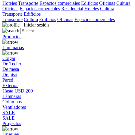
Hoteles
Transporte
Espacios comerciales
Edificios
Oficinas
Cultura
Oficinas
Espacios comerciales
Residencial
Hoteles
Cultura
Transporte
Edificios
Transporte
Cultura
Edificios
Oficinas
Espacios comerciales
Iniciar sesión
Productos
Luminarias
Colgar
De Techo
De mesa
De piso
Pared
Exterior
Hasta USD 200
Lámparas
Columnas
Ventiladores
SALE
SALE
Proyectos
Uruguay