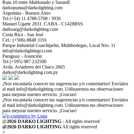
Ruta 10 entre Maldonado y Sarandí
darkopunta@darkolighting.com
Argentina - Buenos Aires
Tel (+54) 11 4788-5708 / 3930
Manuel Ugarte 2831. CABA - C1428BSS
darkoarg@darkolighting.com
Costa Rica - San José
Cel.: (+506) 8848 3191
Parque Industrial Guachipelin, Multibodegas, Local Nro. 11
info@darkolightingcr.com
Paraguay - Asunción
Tel (+595) 987 232500
Avda. Aviadores del Chaco 2665
darko@darkolighting.com.py
¡Nos encantaría conocer tus sugerencias y/o comentarios! Envíalos
al mail
info@darkolighting.com
. Utilizaremos tus observaciones
para mejorar nuestro servicio. ¡Gracias!
¡Nos encantaría conocer tus sugerencias y/o comentarios! Envíalos
al mail
info@darkolighting.com
. Utilizaremos tus observaciones
para mejorar nuestro servicio. ¡Gracias!
@
2026 DARKO LIGHTING
- All rights reserved
@2026 DARKO LIGHTING
All rights reserved
×