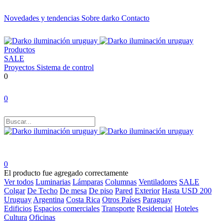
Novedades y tendencias
Sobre darko
Contacto
Productos
SALE
Proyectos
Sistema de control
0
0
0
El producto fue agregado correctamente
Ver todos
Luminarias
Lámparas
Columnas
Ventiladores
SALE
Colgar
De Techo
De mesa
De piso
Pared
Exterior
Hasta USD 200
Uruguay
Argentina
Costa Rica
Otros Países
Paraguay
Edificios
Espacios comerciales
Transporte
Residencial
Hoteles
Cultura
Oficinas