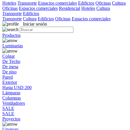
Hoteles
Transporte
Espacios comerciales
Edificios
Oficinas
Cultura
Oficinas
Espacios comerciales
Residencial
Hoteles
Cultura
Transporte
Edificios
Transporte
Cultura
Edificios
Oficinas
Espacios comerciales
Iniciar sesión
Productos
Luminarias
Colgar
De Techo
De mesa
De piso
Pared
Exterior
Hasta USD 200
Lámparas
Columnas
Ventiladores
SALE
SALE
Proyectos
Uruguay