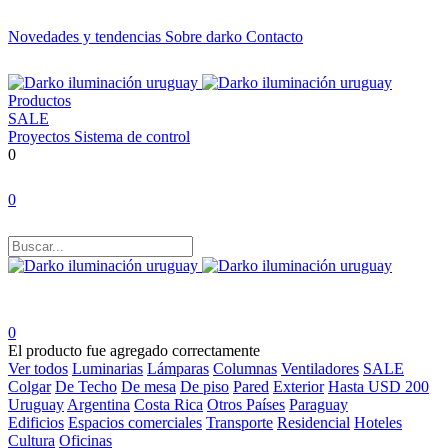
Novedades y tendencias
Sobre darko
Contacto
Productos
SALE
Proyectos
Sistema de control
0
0
0
El producto fue agregado correctamente
Ver todos
Luminarias
Lámparas
Columnas
Ventiladores
SALE
Colgar
De Techo
De mesa
De piso
Pared
Exterior
Hasta USD 200
Uruguay
Argentina
Costa Rica
Otros Países
Paraguay
Edificios
Espacios comerciales
Transporte
Residencial
Hoteles
Cultura
Oficinas