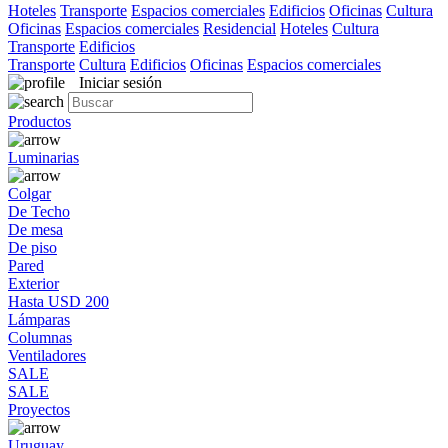
Hoteles
Transporte
Espacios comerciales
Edificios
Oficinas
Cultura
Oficinas
Espacios comerciales
Residencial
Hoteles
Cultura
Transporte
Edificios
Transporte
Cultura
Edificios
Oficinas
Espacios comerciales
Iniciar sesión
Productos
Luminarias
Colgar
De Techo
De mesa
De piso
Pared
Exterior
Hasta USD 200
Lámparas
Columnas
Ventiladores
SALE
SALE
Proyectos
Uruguay