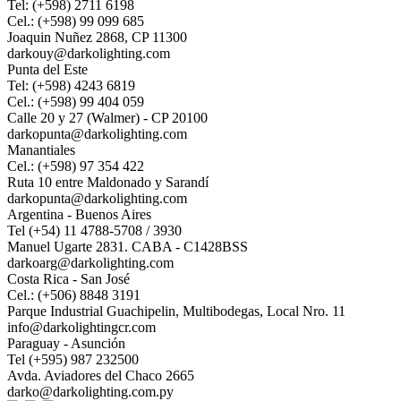
Tel: (+598) 2711 6198
Cel.: (+598) 99 099 685
Joaquin Nuñez 2868, CP 11300
darkouy@darkolighting.com
Punta del Este
Tel: (+598) 4243 6819
Cel.: (+598) 99 404 059
Calle 20 y 27 (Walmer) - CP 20100
darkopunta@darkolighting.com
Manantiales
Cel.: (+598) 97 354 422
Ruta 10 entre Maldonado y Sarandí
darkopunta@darkolighting.com
Argentina - Buenos Aires
Tel (+54) 11 4788-5708 / 3930
Manuel Ugarte 2831. CABA - C1428BSS
darkoarg@darkolighting.com
Costa Rica - San José
Cel.: (+506) 8848 3191
Parque Industrial Guachipelin, Multibodegas, Local Nro. 11
info@darkolightingcr.com
Paraguay - Asunción
Tel (+595) 987 232500
Avda. Aviadores del Chaco 2665
darko@darkolighting.com.py