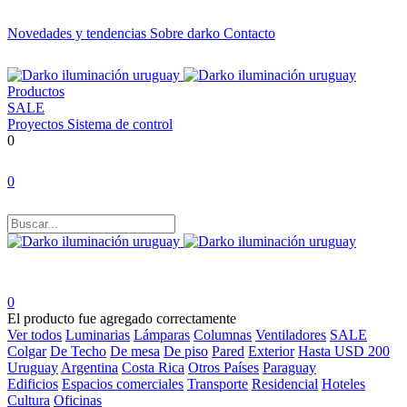
Novedades y tendencias
Sobre darko
Contacto
Productos
SALE
Proyectos
Sistema de control
0
0
0
El producto fue agregado correctamente
Ver todos
Luminarias
Lámparas
Columnas
Ventiladores
SALE
Colgar
De Techo
De mesa
De piso
Pared
Exterior
Hasta USD 200
Uruguay
Argentina
Costa Rica
Otros Países
Paraguay
Edificios
Espacios comerciales
Transporte
Residencial
Hoteles
Cultura
Oficinas