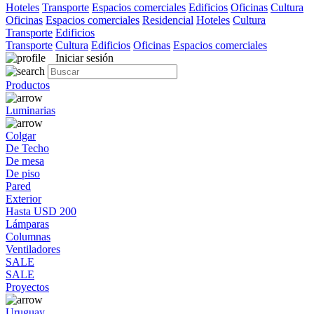
Hoteles
Transporte
Espacios comerciales
Edificios
Oficinas
Cultura
Oficinas
Espacios comerciales
Residencial
Hoteles
Cultura
Transporte
Edificios
Transporte
Cultura
Edificios
Oficinas
Espacios comerciales
Iniciar sesión
Productos
Luminarias
Colgar
De Techo
De mesa
De piso
Pared
Exterior
Hasta USD 200
Lámparas
Columnas
Ventiladores
SALE
SALE
Proyectos
Uruguay