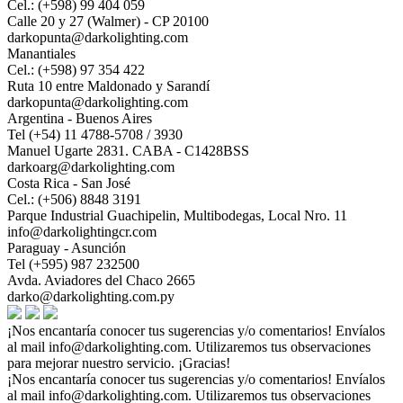
Cel.: (+598) 99 404 059
Calle 20 y 27 (Walmer) - CP 20100
darkopunta@darkolighting.com
Manantiales
Cel.: (+598) 97 354 422
Ruta 10 entre Maldonado y Sarandí
darkopunta@darkolighting.com
Argentina - Buenos Aires
Tel (+54) 11 4788-5708 / 3930
Manuel Ugarte 2831. CABA - C1428BSS
darkoarg@darkolighting.com
Costa Rica - San José
Cel.: (+506) 8848 3191
Parque Industrial Guachipelin, Multibodegas, Local Nro. 11
info@darkolightingcr.com
Paraguay - Asunción
Tel (+595) 987 232500
Avda. Aviadores del Chaco 2665
darko@darkolighting.com.py
¡Nos encantaría conocer tus sugerencias y/o comentarios! Envíalos
al mail
info@darkolighting.com
. Utilizaremos tus observaciones
para mejorar nuestro servicio. ¡Gracias!
¡Nos encantaría conocer tus sugerencias y/o comentarios! Envíalos
al mail
info@darkolighting.com
. Utilizaremos tus observaciones