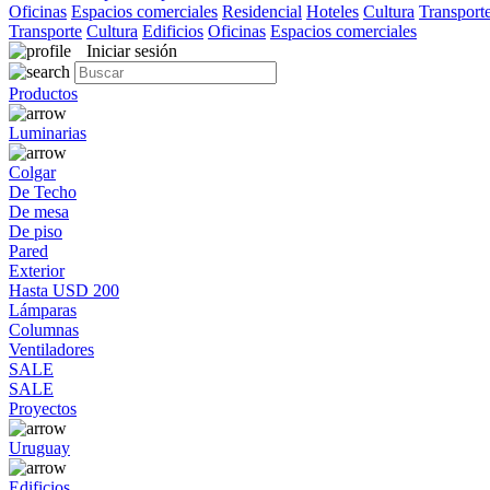
Oficinas
Espacios comerciales
Residencial
Hoteles
Cultura
Transport
Transporte
Cultura
Edificios
Oficinas
Espacios comerciales
Iniciar sesión
Productos
Luminarias
Colgar
De Techo
De mesa
De piso
Pared
Exterior
Hasta USD 200
Lámparas
Columnas
Ventiladores
SALE
SALE
Proyectos
Uruguay
Edificios