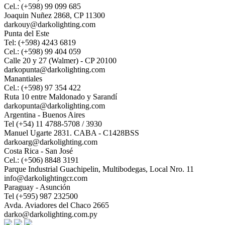
Cel.: (+598) 99 099 685
Joaquin Nuñez 2868, CP 11300
darkouy@darkolighting.com
Punta del Este
Tel: (+598) 4243 6819
Cel.: (+598) 99 404 059
Calle 20 y 27 (Walmer) - CP 20100
darkopunta@darkolighting.com
Manantiales
Cel.: (+598) 97 354 422
Ruta 10 entre Maldonado y Sarandí
darkopunta@darkolighting.com
Argentina - Buenos Aires
Tel (+54) 11 4788-5708 / 3930
Manuel Ugarte 2831. CABA - C1428BSS
darkoarg@darkolighting.com
Costa Rica - San José
Cel.: (+506) 8848 3191
Parque Industrial Guachipelin, Multibodegas, Local Nro. 11
info@darkolightingcr.com
Paraguay - Asunción
Tel (+595) 987 232500
Avda. Aviadores del Chaco 2665
darko@darkolighting.com.py