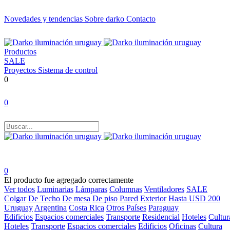
Novedades y tendencias
Sobre darko
Contacto
Productos
SALE
Proyectos
Sistema de control
0
0
0
El producto fue agregado correctamente
Ver todos
Luminarias
Lámparas
Columnas
Ventiladores
SALE
Colgar
De Techo
De mesa
De piso
Pared
Exterior
Hasta USD 200
Uruguay
Argentina
Costa Rica
Otros Países
Paraguay
Edificios
Espacios comerciales
Transporte
Residencial
Hoteles
Cultur
Hoteles
Transporte
Espacios comerciales
Edificios
Oficinas
Cultura