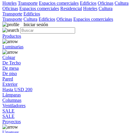
Hoteles
Transporte
Espacios comerciales
Edificios
Oficinas
Cultura
Oficinas
Espacios comerciales
Residencial
Hoteles
Cultura
Transporte
Edificios
Transporte
Cultura
Edificios
Oficinas
Espacios comerciales
Iniciar sesión
Productos
Luminarias
Colgar
De Techo
De mesa
De piso
Pared
Exterior
Hasta USD 200
Lámparas
Columnas
Ventiladores
SALE
SALE
Proyectos
Uruguay