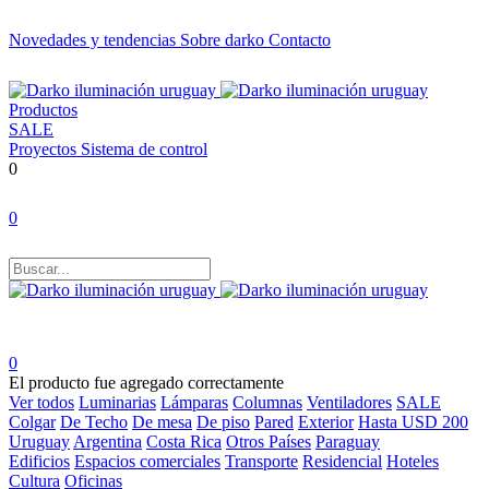
Novedades y tendencias
Sobre darko
Contacto
Productos
SALE
Proyectos
Sistema de control
0
0
0
El producto fue agregado correctamente
Ver todos
Luminarias
Lámparas
Columnas
Ventiladores
SALE
Colgar
De Techo
De mesa
De piso
Pared
Exterior
Hasta USD 200
Uruguay
Argentina
Costa Rica
Otros Países
Paraguay
Edificios
Espacios comerciales
Transporte
Residencial
Hoteles
Cultura
Oficinas