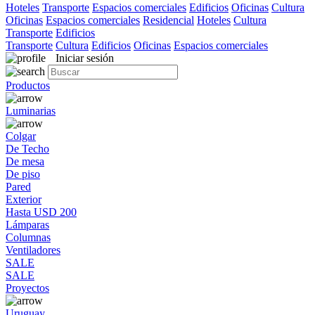
Hoteles
Transporte
Espacios comerciales
Edificios
Oficinas
Cultura
Oficinas
Espacios comerciales
Residencial
Hoteles
Cultura
Transporte
Edificios
Transporte
Cultura
Edificios
Oficinas
Espacios comerciales
Iniciar sesión
Productos
Luminarias
Colgar
De Techo
De mesa
De piso
Pared
Exterior
Hasta USD 200
Lámparas
Columnas
Ventiladores
SALE
SALE
Proyectos
Uruguay