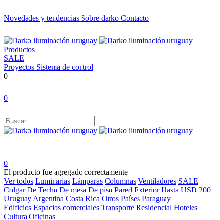
Novedades y tendencias
Sobre darko
Contacto
Productos
SALE
Proyectos
Sistema de control
0
0
0
El producto fue agregado correctamente
Ver todos
Luminarias
Lámparas
Columnas
Ventiladores
SALE
Colgar
De Techo
De mesa
De piso
Pared
Exterior
Hasta USD 200
Uruguay
Argentina
Costa Rica
Otros Países
Paraguay
Edificios
Espacios comerciales
Transporte
Residencial
Hoteles
Cultura
Oficinas