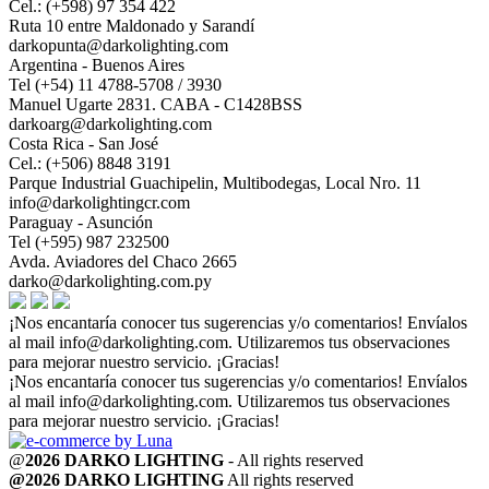
Cel.: (+598) 97 354 422
Ruta 10 entre Maldonado y Sarandí
darkopunta@darkolighting.com
Argentina - Buenos Aires
Tel (+54) 11 4788-5708 / 3930
Manuel Ugarte 2831. CABA - C1428BSS
darkoarg@darkolighting.com
Costa Rica - San José
Cel.: (+506) 8848 3191
Parque Industrial Guachipelin, Multibodegas, Local Nro. 11
info@darkolightingcr.com
Paraguay - Asunción
Tel (+595) 987 232500
Avda. Aviadores del Chaco 2665
darko@darkolighting.com.py
¡Nos encantaría conocer tus sugerencias y/o comentarios! Envíalos
al mail
info@darkolighting.com
. Utilizaremos tus observaciones
para mejorar nuestro servicio. ¡Gracias!
¡Nos encantaría conocer tus sugerencias y/o comentarios! Envíalos
al mail
info@darkolighting.com
. Utilizaremos tus observaciones
para mejorar nuestro servicio. ¡Gracias!
@
2026 DARKO LIGHTING
- All rights reserved
@2026 DARKO LIGHTING
All rights reserved