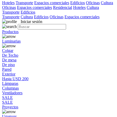
Hoteles
Transporte
Espacios comerciales
Edificios
Oficinas
Cultura
Oficinas
Espacios comerciales
Residencial
Hoteles
Cultura
Transporte
Edificios
Transporte
Cultura
Edificios
Oficinas
Espacios comerciales
Iniciar sesión
Productos
Luminarias
Colgar
De Techo
De mesa
De piso
Pared
Exterior
Hasta USD 200
Lámparas
Columnas
Ventiladores
SALE
SALE
Proyectos
Uruguay