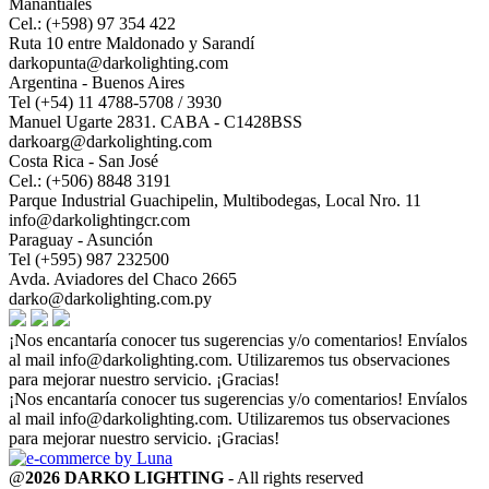
Manantiales
Cel.: (+598) 97 354 422
Ruta 10 entre Maldonado y Sarandí
darkopunta@darkolighting.com
Argentina - Buenos Aires
Tel (+54) 11 4788-5708 / 3930
Manuel Ugarte 2831. CABA - C1428BSS
darkoarg@darkolighting.com
Costa Rica - San José
Cel.: (+506) 8848 3191
Parque Industrial Guachipelin, Multibodegas, Local Nro. 11
info@darkolightingcr.com
Paraguay - Asunción
Tel (+595) 987 232500
Avda. Aviadores del Chaco 2665
darko@darkolighting.com.py
¡Nos encantaría conocer tus sugerencias y/o comentarios! Envíalos
al mail
info@darkolighting.com
. Utilizaremos tus observaciones
para mejorar nuestro servicio. ¡Gracias!
¡Nos encantaría conocer tus sugerencias y/o comentarios! Envíalos
al mail
info@darkolighting.com
. Utilizaremos tus observaciones
para mejorar nuestro servicio. ¡Gracias!
@
2026 DARKO LIGHTING
- All rights reserved