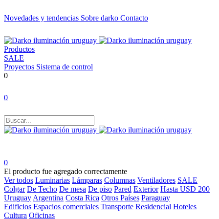
Novedades y tendencias
Sobre darko
Contacto
Productos
SALE
Proyectos
Sistema de control
0
0
0
El producto fue agregado correctamente
Ver todos
Luminarias
Lámparas
Columnas
Ventiladores
SALE
Colgar
De Techo
De mesa
De piso
Pared
Exterior
Hasta USD 200
Uruguay
Argentina
Costa Rica
Otros Países
Paraguay
Edificios
Espacios comerciales
Transporte
Residencial
Hoteles
Cultura
Oficinas