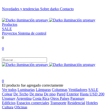
Novedades y tendencias
Sobre darko
Contacto
Productos
SALE
Proyectos
Sistema de control
0
0
0
El producto fue agregado correctamente
Ver todos
Luminarias
Lámparas
Columnas
Ventiladores
SALE
Colgar
De Techo
De mesa
De piso
Pared
Exterior
Hasta USD 200
Uruguay
Argentina
Costa Rica
Otros Países
Paraguay
Edificios
Espacios comerciales
Transporte
Residencial
Hoteles
Cultura
Oficinas