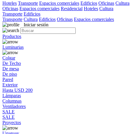
Hoteles
Transporte
Espacios comerciales
Edificios
Oficinas
Cultura
Oficinas
Espacios comerciales
Residencial
Hoteles
Cultura
Transporte
Edificios
Transporte
Cultura
Edificios
Oficinas
Espacios comerciales
Iniciar sesión
Productos
Luminarias
Colgar
De Techo
De mesa
De piso
Pared
Exterior
Hasta USD 200
Lámparas
Columnas
Ventiladores
SALE
SALE
Proyectos
Uruguay