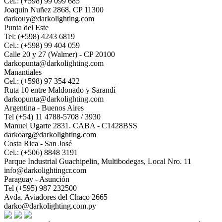
Cel.: (+598) 99 099 685
Joaquin Nuñez 2868, CP 11300
darkouy@darkolighting.com
Punta del Este
Tel: (+598) 4243 6819
Cel.: (+598) 99 404 059
Calle 20 y 27 (Walmer) - CP 20100
darkopunta@darkolighting.com
Manantiales
Cel.: (+598) 97 354 422
Ruta 10 entre Maldonado y Sarandí
darkopunta@darkolighting.com
Argentina - Buenos Aires
Tel (+54) 11 4788-5708 / 3930
Manuel Ugarte 2831. CABA - C1428BSS
darkoarg@darkolighting.com
Costa Rica - San José
Cel.: (+506) 8848 3191
Parque Industrial Guachipelin, Multibodegas, Local Nro. 11
info@darkolightingcr.com
Paraguay - Asunción
Tel (+595) 987 232500
Avda. Aviadores del Chaco 2665
darko@darkolighting.com.py