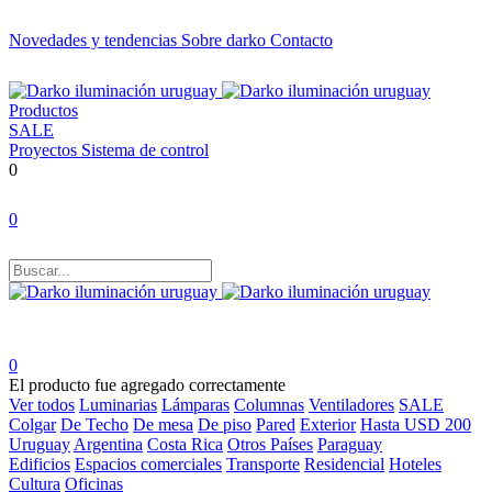
Novedades y tendencias
Sobre darko
Contacto
Productos
SALE
Proyectos
Sistema de control
0
0
0
El producto fue agregado correctamente
Ver todos
Luminarias
Lámparas
Columnas
Ventiladores
SALE
Colgar
De Techo
De mesa
De piso
Pared
Exterior
Hasta USD 200
Uruguay
Argentina
Costa Rica
Otros Países
Paraguay
Edificios
Espacios comerciales
Transporte
Residencial
Hoteles
Cultura
Oficinas