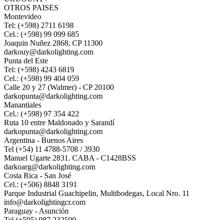
OTROS PAISES
Montevideo
Tel: (+598) 2711 6198
Cel.: (+598) 99 099 685
Joaquin Nuñez 2868, CP 11300
darkouy@darkolighting.com
Punta del Este
Tel: (+598) 4243 6819
Cel.: (+598) 99 404 059
Calle 20 y 27 (Walmer) - CP 20100
darkopunta@darkolighting.com
Manantiales
Cel.: (+598) 97 354 422
Ruta 10 entre Maldonado y Sarandí
darkopunta@darkolighting.com
Argentina - Buenos Aires
Tel (+54) 11 4788-5708 / 3930
Manuel Ugarte 2831. CABA - C1428BSS
darkoarg@darkolighting.com
Costa Rica - San José
Cel.: (+506) 8848 3191
Parque Industrial Guachipelin, Multibodegas, Local Nro. 11
info@darkolightingcr.com
Paraguay - Asunción
Tel (+595) 987 232500