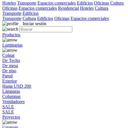
Hoteles
Transporte
Espacios comerciales
Edificios
Oficinas
Cultura
Oficinas
Espacios comerciales
Residencial
Hoteles
Cultura
Transporte
Edificios
Transporte
Cultura
Edificios
Oficinas
Espacios comerciales
Iniciar sesión
Productos
Luminarias
Colgar
De Techo
De mesa
De piso
Pared
Exterior
Hasta USD 200
Lámparas
Columnas
Ventiladores
SALE
SALE
Proyectos
Uruguay