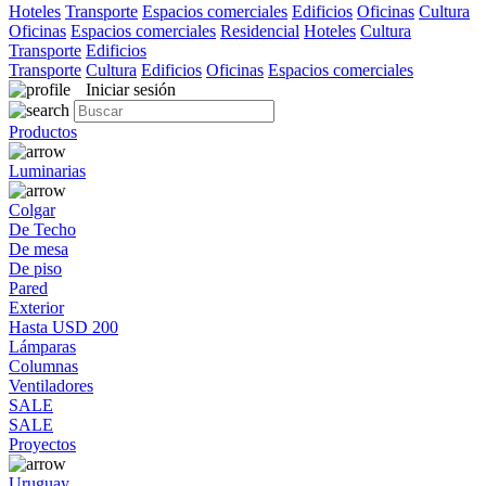
Hoteles
Transporte
Espacios comerciales
Edificios
Oficinas
Cultura
Oficinas
Espacios comerciales
Residencial
Hoteles
Cultura
Transporte
Edificios
Transporte
Cultura
Edificios
Oficinas
Espacios comerciales
Iniciar sesión
Productos
Luminarias
Colgar
De Techo
De mesa
De piso
Pared
Exterior
Hasta USD 200
Lámparas
Columnas
Ventiladores
SALE
SALE
Proyectos
Uruguay