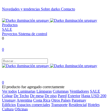
Novedades y tendencias
Sobre darko
Contacto
Productos
SALE
Proyectos
Sistema de control
0
0
0
El producto fue agregado correctamente
Ver todos
Luminarias
Lámparas
Columnas
Ventiladores
SALE
Colgar
De Techo
De mesa
De piso
Pared
Exterior
Hasta USD 200
Uruguay
Argentina
Costa Rica
Otros Países
Paraguay
Edificios
Espacios comerciales
Transporte
Residencial
Hoteles
Cultura
Oficinas