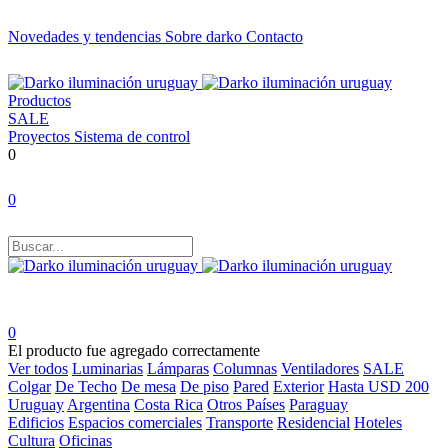
Novedades y tendencias
Sobre darko
Contacto
Productos
SALE
Proyectos
Sistema de control
0
0
0
El producto fue agregado correctamente
Ver todos
Luminarias
Lámparas
Columnas
Ventiladores
SALE
Colgar
De Techo
De mesa
De piso
Pared
Exterior
Hasta USD 200
Uruguay
Argentina
Costa Rica
Otros Países
Paraguay
Edificios
Espacios comerciales
Transporte
Residencial
Hoteles
Cultura
Oficinas