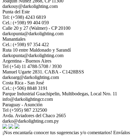
Joaquin Nuñez 2868, CP 11300
darkouy@darkolighting.com
Punta del Este
Tel: (+598) 4243 6819
Cel.: (+598) 99 404 059
Calle 20 y 27 (Walmer) - CP 20100
darkopunta@darkolighting.com
Manantiales
Cel.: (+598) 97 354 422
Ruta 10 entre Maldonado y Sarandí
darkopunta@darkolighting.com
Argentina - Buenos Aires
Tel (+54) 11 4788-5708 / 3930
Manuel Ugarte 2831. CABA - C1428BSS
darkoarg@darkolighting.com
Costa Rica - San José
Cel.: (+506) 8848 3191
Parque Industrial Guachipelin, Multibodegas, Local Nro. 11
info@darkolightingcr.com
Paraguay - Asunción
Tel (+595) 987 232500
Avda. Aviadores del Chaco 2665
darko@darkolighting.com.py
¡Nos encantaría conocer tus sugerencias y/o comentarios! Envíalos