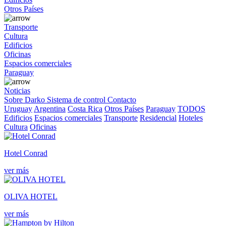
Otros Países
Transporte
Cultura
Edificios
Oficinas
Espacios comerciales
Paraguay
Noticias
Sobre Darko
Sistema de control
Contacto
Uruguay
Argentina
Costa Rica
Otros Países
Paraguay
TODOS
Edificios
Espacios comerciales
Transporte
Residencial
Hoteles
Cultura
Oficinas
Hotel Conrad
ver más
OLIVA HOTEL
ver más