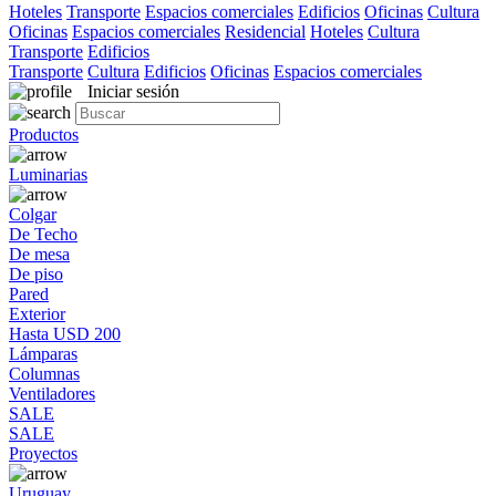
Hoteles
Transporte
Espacios comerciales
Edificios
Oficinas
Cultura
Oficinas
Espacios comerciales
Residencial
Hoteles
Cultura
Transporte
Edificios
Transporte
Cultura
Edificios
Oficinas
Espacios comerciales
Iniciar sesión
Productos
Luminarias
Colgar
De Techo
De mesa
De piso
Pared
Exterior
Hasta USD 200
Lámparas
Columnas
Ventiladores
SALE
SALE
Proyectos
Uruguay