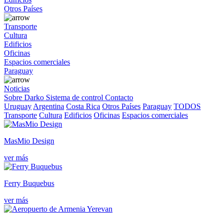
Otros Países
Transporte
Cultura
Edificios
Oficinas
Espacios comerciales
Paraguay
Noticias
Sobre Darko
Sistema de control
Contacto
Uruguay
Argentina
Costa Rica
Otros Países
Paraguay
TODOS
Transporte
Cultura
Edificios
Oficinas
Espacios comerciales
MasMio Design
ver más
Ferry Buquebus
ver más