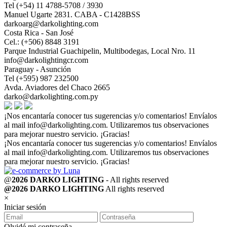
Tel (+54) 11 4788-5708 / 3930
Manuel Ugarte 2831. CABA - C1428BSS
darkoarg@darkolighting.com
Costa Rica - San José
Cel.: (+506) 8848 3191
Parque Industrial Guachipelin, Multibodegas, Local Nro. 11
info@darkolightingcr.com
Paraguay - Asunción
Tel (+595) 987 232500
Avda. Aviadores del Chaco 2665
darko@darkolighting.com.py
¡Nos encantaría conocer tus sugerencias y/o comentarios! Envíalos
al mail
info@darkolighting.com
. Utilizaremos tus observaciones
para mejorar nuestro servicio. ¡Gracias!
¡Nos encantaría conocer tus sugerencias y/o comentarios! Envíalos
al mail
info@darkolighting.com
. Utilizaremos tus observaciones
para mejorar nuestro servicio. ¡Gracias!
@
2026 DARKO LIGHTING
- All rights reserved
@2026 DARKO LIGHTING
All rights reserved
×
Iniciar sesión
Olvidé mi contraseña