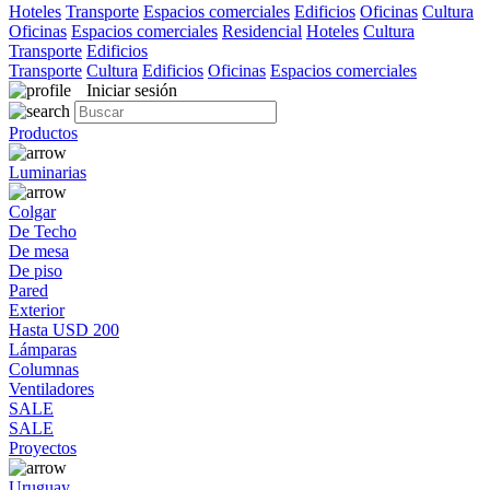
Hoteles
Transporte
Espacios comerciales
Edificios
Oficinas
Cultura
Oficinas
Espacios comerciales
Residencial
Hoteles
Cultura
Transporte
Edificios
Transporte
Cultura
Edificios
Oficinas
Espacios comerciales
Iniciar sesión
Productos
Luminarias
Colgar
De Techo
De mesa
De piso
Pared
Exterior
Hasta USD 200
Lámparas
Columnas
Ventiladores
SALE
SALE
Proyectos
Uruguay