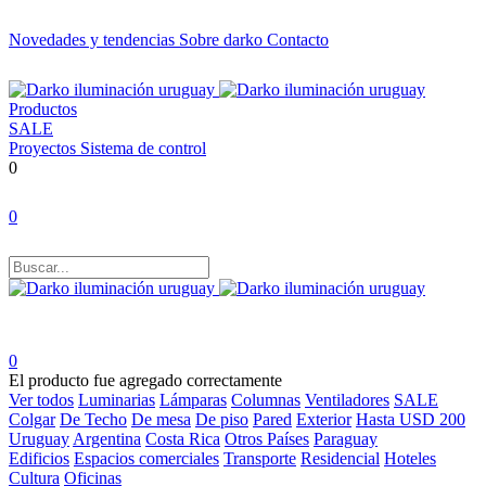
Novedades y tendencias
Sobre darko
Contacto
Productos
SALE
Proyectos
Sistema de control
0
0
0
El producto fue agregado correctamente
Ver todos
Luminarias
Lámparas
Columnas
Ventiladores
SALE
Colgar
De Techo
De mesa
De piso
Pared
Exterior
Hasta USD 200
Uruguay
Argentina
Costa Rica
Otros Países
Paraguay
Edificios
Espacios comerciales
Transporte
Residencial
Hoteles
Cultura
Oficinas